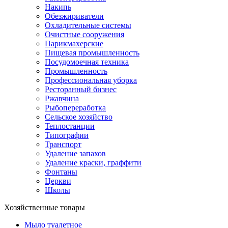
Накипь
Обезжириватели
Охладительные системы
Очистные сооружения
Парикмахерские
Пищевая промышленность
Посудомоечная техника
Промышленность
Профессиональная уборка
Ресторанный бизнес
Ржавчина
Рыбопереработка
Сельское хозяйство
Теплостанции
Типографии
Транспорт
Удаление запахов
Удаление краски, граффити
Фонтаны
Церкви
Школы
Хозяйственные товары
Мыло туалетное