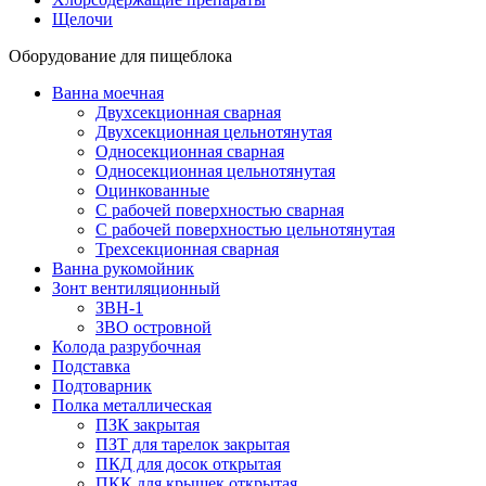
Щелочи
Оборудование для пищеблока
Ванна моечная
Двухсекционная сварная
Двухсекционная цельнотянутая
Односекционная сварная
Односекционная цельнотянутая
Оцинкованные
С рабочей поверхностью сварная
С рабочей поверхностью цельнотянутая
Трехсекционная сварная
Ванна рукомойник
Зонт вентиляционный
ЗВН-1
ЗВО островной
Колода разрубочная
Подставка
Подтоварник
Полка металлическая
ПЗК закрытая
ПЗТ для тарелок закрытая
ПКД для досок открытая
ПКК для крышек открытая