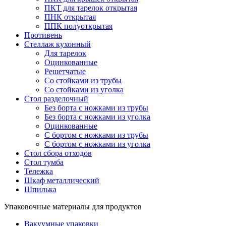
ПКТ для тарелок открытая
ПНК открытая
ППК полуоткрытая
Противень
Стеллаж кухонный
Для тарелок
Оцинкованные
Решетчатые
Со стойками из трубы
Со стойками из уголка
Стол разделочный
Без борта с ножками из трубы
Без борта с ножками из уголка
Оцинкованные
С бортом с ножками из трубы
С бортом с ножками из уголка
Стол сбора отходов
Стол тумба
Тележка
Шкаф металлический
Шпилька
Упаковочные материалы для продуктов
Вакуумные упаковки