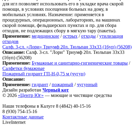
для игл позволяет использовать его в укладке врача скорой
помощи, в условиях посещения больных на дому, в
мобильных условиях. Назначение: применяется в
процедурных, операционных, лабораториях, на машинах
скорой помощи, фельдшерских пунктах и пр. для сбора
отходов, не подлежащих сбору в мягкую тару (пакеты).
Применение:
медицинские
/
острых
/
отходы
/
утилизация
отходов
Салф. 3-сл. «Лори» Триумф 20л. Тюльпан 33х33 (16уп) (56208)
Описание:
Салф. 3-сл. "Лори" Триумф 20л. Тюльпан 33х33
(16уп) (56208)
Применение:
Бумажные и санитарно-гигиенические товары
/
Салфетки бумажные
Пожарный гидрант ГП-Н-0,75 м (чугун)
Описание:
Применение:
гидрант
/
пожарный
/
чугунный
Дизайн разработан
Черный кот
© 2026
«Центр Юг»
— моющие и чистящие средства
Наши телефоны в Калуге
8 (4842) 40-15-16
8 (930) 754-15-16
Контактные данные
LiveInternet