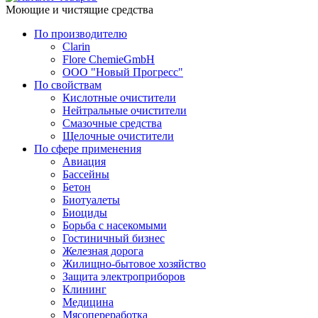
Моющие и чистящие средства
По производителю
Clarin
Flore ChemieGmbH
ООО "Новый Прогресс"
По свойствам
Кислотные очистители
Нейтральные очистители
Смазочные средства
Щелочные очистители
По сфере применения
Авиация
Бассейны
Бетон
Биотуалеты
Биоциды
Борьба с насекомыми
Гостиничный бизнес
Железная дорога
Жилищно-бытовое хозяйство
Защита электроприборов
Клининг
Медицина
Мясопереработка