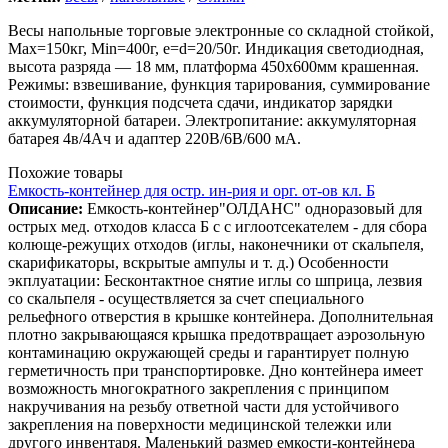
Весы напольные торговые электронные со складной стойкой,
Max=150кг, Min=400г, e=d=20/50г. Индикация светодиодная,
высота разряда — 18 мм, платформа 450х600мм крашенная.
Режимы: взвешивание, функция тарирования, суммирование
стоимости, функция подсчета сдачи, индикатор зарядки
аккумуляторной батареи. Электропитание: аккумуляторная
батарея 4в/4Ач и адаптер 220В/6В/600 мА.
Похожие товары
Емкость-контейнер для остр. ин-рия и орг. от-ов кл. Б
Описание:
Емкость-контейнер"ОЛДАНС" одноразовый для
острых мед. отходов класса Б с с иглоотсекателем - для сбора
колюще-режущих отходов (иглы, наконечники от скальпеля,
скарификаторы, вскрытые ампулы и т. д.) Особенности
экплуатации: Бесконтактное снятие иглы со шприца, лезвия
со скальпеля - осуществляется за счет специального
рельефного отверстия в крышке контейнера. Дополнительная
плотно закрывающаяся крышка предотвращает аэрозольную
контаминацию окружающей среды и гарантирует полную
герметичность при транспортировке. Дно контейнера имеет
возможность многократного закрепления с принципом
накручивания на резьбу ответной части для устойчивого
закрепления на поверхности медицинской тележки или
другого инвентаря. Маленький размер емкости-контейнера