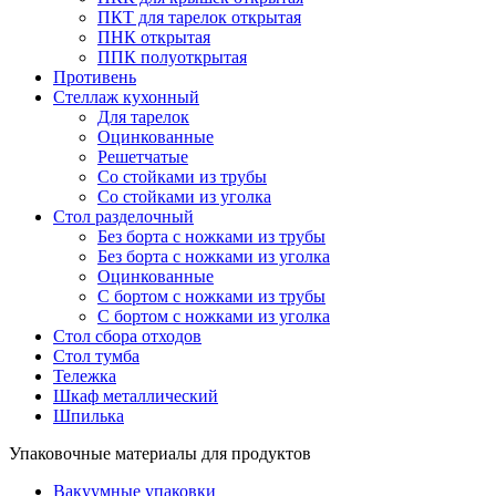
ПКТ для тарелок открытая
ПНК открытая
ППК полуоткрытая
Противень
Стеллаж кухонный
Для тарелок
Оцинкованные
Решетчатые
Со стойками из трубы
Со стойками из уголка
Стол разделочный
Без борта с ножками из трубы
Без борта с ножками из уголка
Оцинкованные
С бортом с ножками из трубы
С бортом с ножками из уголка
Стол сбора отходов
Стол тумба
Тележка
Шкаф металлический
Шпилька
Упаковочные материалы для продуктов
Вакуумные упаковки