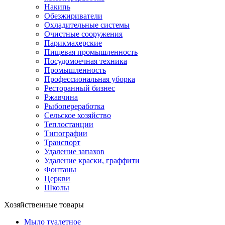
Накипь
Обезжириватели
Охладительные системы
Очистные сооружения
Парикмахерские
Пищевая промышленность
Посудомоечная техника
Промышленность
Профессиональная уборка
Ресторанный бизнес
Ржавчина
Рыбопереработка
Сельское хозяйство
Теплостанции
Типографии
Транспорт
Удаление запахов
Удаление краски, граффити
Фонтаны
Церкви
Школы
Хозяйственные товары
Мыло туалетное