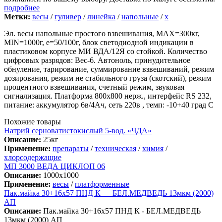
подробнее
Метки:
весы
/
гуливер
/
линейка
/
напольные
/
х
Эл. весы напольные простого взвешивания, МАХ=300кг,
MIN=1000г, e=50/100г, блок светодиодной индикации в
пластиковом корпусе МИ ВДА/12Я со стойкой. Количество
цифровых разрядов: Вес-6. Автоноль, принудительное
обнуление, тарирование, суммирование взвешиваний, режим
дозирования, режим не стабильного груза (скотский), режим
процентного взвешивания, счетный режим, звуковая
сигнализация. Платформа 800х800 нерж., интерфейс RS 232,
питание: аккумулятор 6в/4Ач, сеть 220в , темп: -10+40 град С
Похожие товары
Натрий серноватистокислый 5-вод. «ЧДА»
Описание:
25кг
Применение:
препараты
/
техническая
/
химия
/
хлорсодержащие
МП 3000 ВЕДА ЦИКЛОП 06
Описание:
1000х1000
Применение:
весы
/
платформенные
Пак.майка 30+16х57 ПНД К — БЕЛ.МЕДВЕДЬ 13мкм (2000)
АП
Описание:
Пак.майка 30+16х57 ПНД К - БЕЛ.МЕДВЕДЬ
13мкм (2000) АП