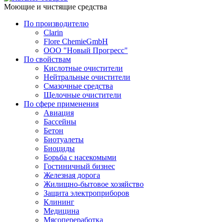
Моющие и чистящие средства
По производителю
Clarin
Flore ChemieGmbH
ООО "Новый Прогресс"
По свойствам
Кислотные очистители
Нейтральные очистители
Смазочные средства
Щелочные очистители
По сфере применения
Авиация
Бассейны
Бетон
Биотуалеты
Биоциды
Борьба с насекомыми
Гостиничный бизнес
Железная дорога
Жилищно-бытовое хозяйство
Защита электроприборов
Клининг
Медицина
Мясопереработка