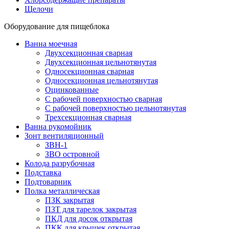
Щелочи
Оборудование для пищеблока
Ванна моечная
Двухсекционная сварная
Двухсекционная цельнотянутая
Односекционная сварная
Односекционная цельнотянутая
Оцинкованные
С рабочей поверхностью сварная
С рабочей поверхностью цельнотянутая
Трехсекционная сварная
Ванна рукомойник
Зонт вентиляционный
ЗВН-1
ЗВО островной
Колода разрубочная
Подставка
Подтоварник
Полка металлическая
ПЗК закрытая
ПЗТ для тарелок закрытая
ПКД для досок открытая
ПКК для крышек открытая