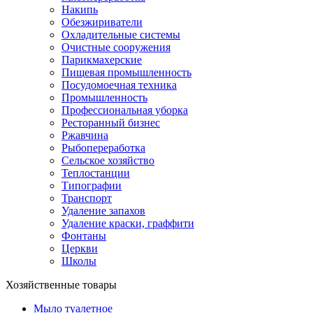
Накипь
Обезжириватели
Охладительные системы
Очистные сооружения
Парикмахерские
Пищевая промышленность
Посудомоечная техника
Промышленность
Профессиональная уборка
Ресторанный бизнес
Ржавчина
Рыбопереработка
Сельское хозяйство
Теплостанции
Типографии
Транспорт
Удаление запахов
Удаление краски, граффити
Фонтаны
Церкви
Школы
Хозяйственные товары
Мыло туалетное