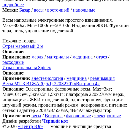
подробнее
Метки:
Базар
/
весы
/
восточный
/
напольные
Весы напольные электронные простого взвешивания.
Мах=300кг, Min=1000г е=50/100г. Индикация ЖКИ. Функции
тара, ноль, управление подсветкой.
Похожие товары
Отрез марлевый 2 м
Описание:
Применение:
марля
/
материалы
/
медицина
/
отрез
/
расходные
Игла спинальная Spinex
Описание:
Применение:
анестезиология
/
медицина
/
реанимация
Весы МТ 3 В1ЖА (0,5/1; 220×270) «Витрина 4»
Описание:
Электронные фасовочные весы, Max=3кг;
Min=10г; e=1,5кг/0,5г 1,5кг/1г; платформа 220х270мм нерж.,
индикация: - ЖКИ с подсветкой, односторонняя, функции:
штучный режим, процентный режим, дозирования, питание:
сетевой адаптер 220В/5В/550мА,4В/4Ач аккумулятор.
Применение:
весы
/
Витрина
/
фасовочные
/
электронные
Дизайн разработан
Черный кот
© 2026
«Центр Юг»
— моющие и чистящие средства