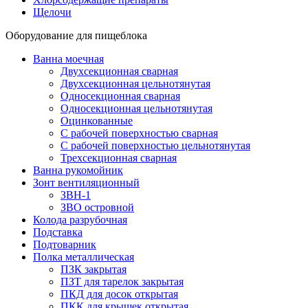
Щелочи
Оборудование для пищеблока
Ванна моечная
Двухсекционная сварная
Двухсекционная цельнотянутая
Односекционная сварная
Односекционная цельнотянутая
Оцинкованные
С рабочей поверхностью сварная
С рабочей поверхностью цельнотянутая
Трехсекционная сварная
Ванна рукомойник
Зонт вентиляционный
ЗВН-1
ЗВО островной
Колода разрубочная
Подставка
Подтоварник
Полка металлическая
ПЗК закрытая
ПЗТ для тарелок закрытая
ПКД для досок открытая
ПКК для крышек открытая