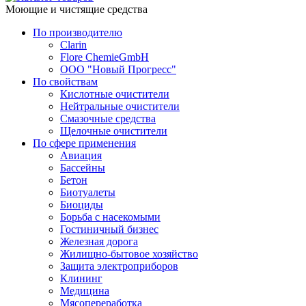
Моющие и чистящие средства
По производителю
Clarin
Flore ChemieGmbH
ООО "Новый Прогресс"
По свойствам
Кислотные очистители
Нейтральные очистители
Смазочные средства
Щелочные очистители
По сфере применения
Авиация
Бассейны
Бетон
Биотуалеты
Биоциды
Борьба с насекомыми
Гостиничный бизнес
Железная дорога
Жилищно-бытовое хозяйство
Защита электроприборов
Клининг
Медицина
Мясопереработка