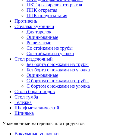
ПКТ для тарелок открытая
ПНК открытая
ППК полуоткрытая
Противень
Стеллаж кухонный
Для тарелок
Оцинкованные
Решетчатые
Со стойками из трубы
Со стойками из уголка
Стол разделочный
Без борта с ножками из трубы
Без борта с ножками из уголка
Оцинкованные
С бортом с ножками из трубы
С бортом с ножками из уголка
Стол сбора отходов
Стол тумба
Тележка
Шкаф металлический
Шпилька
Упаковочные материалы для продуктов
Вакуумные упаковки