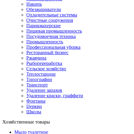
Накипь
Обезжириватели
Охладительные системы
Очистные сооружения
Парикмахерские
Пищевая промышленность
Посудомоечная техника
Промышленность
Профессиональная уборка
Ресторанный бизнес
Ржавчина
Рыбопереработка
Сельское хозяйство
Теплостанции
Типографии
Транспорт
Удаление запахов
Удаление краски, граффити
Фонтаны
Церкви
Школы
Хозяйственные товары
Мыло туалетное