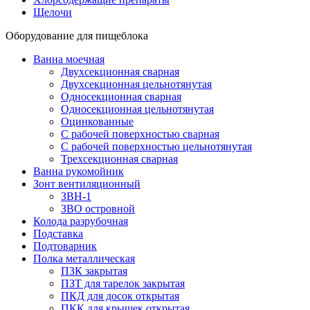
Щелочи
Оборудование для пищеблока
Ванна моечная
Двухсекционная сварная
Двухсекционная цельнотянутая
Односекционная сварная
Односекционная цельнотянутая
Оцинкованные
С рабочей поверхностью сварная
С рабочей поверхностью цельнотянутая
Трехсекционная сварная
Ванна рукомойник
Зонт вентиляционный
ЗВН-1
ЗВО островной
Колода разрубочная
Подставка
Подтоварник
Полка металлическая
ПЗК закрытая
ПЗТ для тарелок закрытая
ПКД для досок открытая
ПКК для крышек открытая