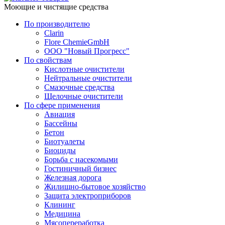
Моющие и чистящие средства
По производителю
Clarin
Flore ChemieGmbH
ООО "Новый Прогресс"
По свойствам
Кислотные очистители
Нейтральные очистители
Смазочные средства
Щелочные очистители
По сфере применения
Авиация
Бассейны
Бетон
Биотуалеты
Биоциды
Борьба с насекомыми
Гостиничный бизнес
Железная дорога
Жилищно-бытовое хозяйство
Защита электроприборов
Клининг
Медицина
Мясопереработка