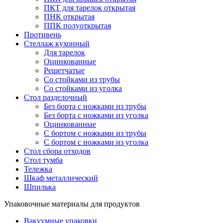
ПКТ для тарелок открытая
ПНК открытая
ППК полуоткрытая
Противень
Стеллаж кухонный
Для тарелок
Оцинкованные
Решетчатые
Со стойками из трубы
Со стойками из уголка
Стол разделочный
Без борта с ножками из трубы
Без борта с ножками из уголка
Оцинкованные
С бортом с ножками из трубы
С бортом с ножками из уголка
Стол сбора отходов
Стол тумба
Тележка
Шкаф металлический
Шпилька
Упаковочные материалы для продуктов
Вакуумные упаковки