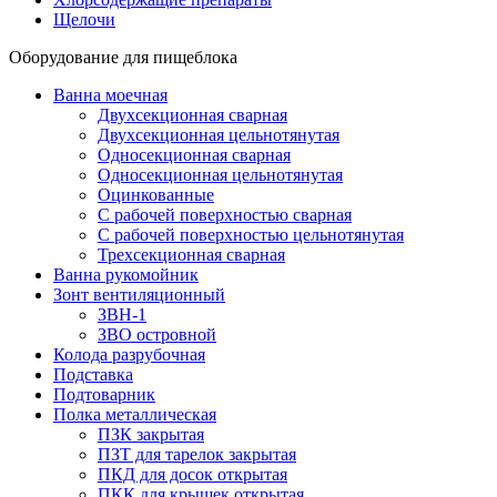
Щелочи
Оборудование для пищеблока
Ванна моечная
Двухсекционная сварная
Двухсекционная цельнотянутая
Односекционная сварная
Односекционная цельнотянутая
Оцинкованные
С рабочей поверхностью сварная
С рабочей поверхностью цельнотянутая
Трехсекционная сварная
Ванна рукомойник
Зонт вентиляционный
ЗВН-1
ЗВО островной
Колода разрубочная
Подставка
Подтоварник
Полка металлическая
ПЗК закрытая
ПЗТ для тарелок закрытая
ПКД для досок открытая
ПКК для крышек открытая