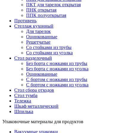
ПКТ для тарелок открытая
ПНК открытая
ППК полуоткрытая
Противень
Стеллаж кухонный
Для тарелок
Оцинкованные
Решетчатые
Со стойками из трубы
Со стойками из уголка
Стол разделочный
Без борта с ножками из трубы
Без борта с ножками из уголка
Оцинкованные
С бортом с ножками из трубы
С бортом с ножками из уголка
Стол сбора отходов
Стол тумба
Тележка
Шкаф металлический
Шпилька
Упаковочные материалы для продуктов
Вакуумные упаковки