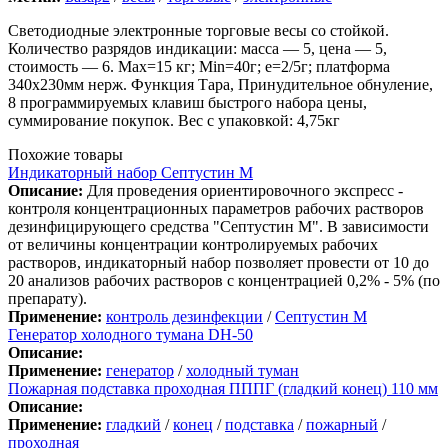
Светодиодные электронные торговые весы со стойкой.
Количество разрядов индикации: масса — 5, цена — 5,
стоимость — 6. Max=15 кг; Min=40г; e=2/5г; платформа
340х230мм нерж. Функция Тара, Принудительное обнуление,
8 программируемых клавиш быстрого набора цены,
суммирование покупок. Вес с упаковкой: 4,75кг
Похожие товары
Индикаторный набор Септустин М
Описание:
Для проведения ориентировочного экспресс -
контроля концентрационных параметров рабочих растворов
дезинфицирующего средства "Септустин М". В зависимости
от величины концентрации контролируемых рабочих
растворов, индикаторный набор позволяет провести от 10 до
20 анализов рабочих растворов с концентрацией 0,2% - 5% (по
препарату).
Применение:
контроль дезинфекции
/
Септустин М
Генератор холодного тумана DH-50
Описание:
Применение:
генератор
/
холодный туман
Пожарная подставка проходная ПППГ (гладкий конец) 110 мм
Описание:
Применение:
гладкий
/
конец
/
подставка
/
пожарный
/
проходная