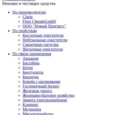
Моющие и чистящие средства
По производителю
Clarin
Flore ChemieGmbH
ООО "Новый Прогресс"
По свойствам
Кислотные очистители
Нейтральные очистители
Смазочные средства
Щелочные очистители
По сфере применения
Авиация
Бассейны
Бетон
Биотуалеты
Биоциды
Борьба с насекомыми
Гостиничный бизнес
Железная дорога
Жилищно-бытовое хозяйство
Защита электроприборов
Клининг
Медицина
Мясопереработка