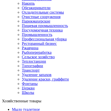
Накипь
Обезжириватели
Охладительные системы
Очистные сооружения
Парикмахерские
Пищевая промышленность
Посудомоечная техника
Промышленность
Профессиональная уборка
Ресторанный бизнес
Ржавчина
Рыбопереработка
Сельское хозяйство
Теплостанции
Типографии
Транспорт
Удаление запахов
Удаление краски, граффити
Фонтаны
Церкви
Школы
Хозяйственные товары
Мыло туалетное