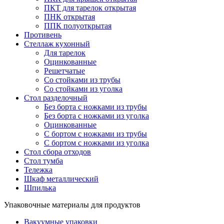
ПКТ для тарелок открытая
ПНК открытая
ППК полуоткрытая
Противень
Стеллаж кухонный
Для тарелок
Оцинкованные
Решетчатые
Со стойками из трубы
Со стойками из уголка
Стол разделочный
Без борта с ножками из трубы
Без борта с ножками из уголка
Оцинкованные
С бортом с ножками из трубы
С бортом с ножками из уголка
Стол сбора отходов
Стол тумба
Тележка
Шкаф металлический
Шпилька
Упаковочные материалы для продуктов
Вакуумные упаковки