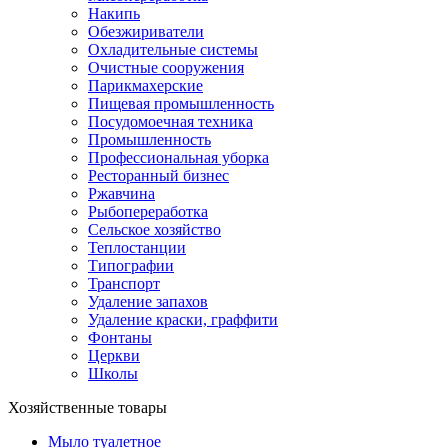
Накипь
Обезжириватели
Охладительные системы
Очистные сооружения
Парикмахерские
Пищевая промышленность
Посудомоечная техника
Промышленность
Профессиональная уборка
Ресторанный бизнес
Ржавчина
Рыбопереработка
Сельское хозяйство
Теплостанции
Типографии
Транспорт
Удаление запахов
Удаление краски, граффити
Фонтаны
Церкви
Школы
Хозяйственные товары
Мыло туалетное