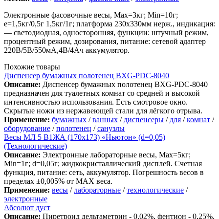
Электронные фасовочные весы, Max=3кг; Min=10г;
e=1,5кг/0,5г 1,5кг/1г; платформа 230х330мм нерж., индикация:
— светодиодная, односторонняя, функции: штучный режим,
процентный режим, дозирования, питание: сетевой адаптер
220В/5В/550мА,4В/4Ач аккумулятор.
Похожие товары
Диспенсер бумажных полотенец BXG-PDC-8040
Описание:
Диспенсер бумажных полотенец BXG-PDC-8040
предназначен для туалетных комнат со средней и высокой
интенсивностью использования. Есть смотровое окно.
Скрытые ножи из нержавеющей стали для лёгкого отрыва.
Применение:
бумажных
/
ванных
/
диспенсеры
/
для
/
комнат
/
оборудование
/
полотенец
/
санузлы
Весы МЛ 5 В1ЖА (170х173) «Ньютон» (d=0,05)
(Технологические)
Описание:
Электронные лабораторные весы, Max=5кг;
Min=1г; d=0,05г; жидкокристаллический дисплей. Счетная
функция, питание: сеть, аккумулятор. Погрешность весов в
пределах ±0,005% от MAX веса.
Применение:
весы
/
лабораторные
/
технологические
/
электронные
Абсолют дуст
Описание:
Пиретроид дельтаметрин - 0,02%, фентион - 0,25%.