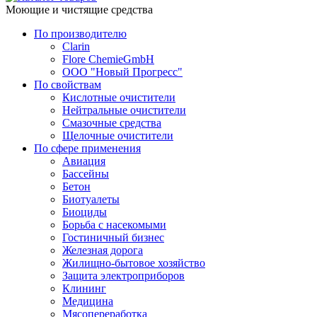
Моющие и чистящие средства
По производителю
Clarin
Flore ChemieGmbH
ООО "Новый Прогресс"
По свойствам
Кислотные очистители
Нейтральные очистители
Смазочные средства
Щелочные очистители
По сфере применения
Авиация
Бассейны
Бетон
Биотуалеты
Биоциды
Борьба с насекомыми
Гостиничный бизнес
Железная дорога
Жилищно-бытовое хозяйство
Защита электроприборов
Клининг
Медицина
Мясопереработка