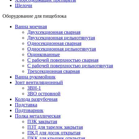
Щелочи
Оборудование для пищеблока
Ванна моечная
Двухсекционная сварная
Двухсекционная цельнотянутая
Односекционная сварная
Односекционная цельнотянутая
Оцинкованные
С рабочей поверхностью сварная
С рабочей поверхностью цельнотянутая
Трехсекционная сварная
Ванна рукомойник
Зонт вентиляционный
ЗВН-1
ЗВО островной
Колода разрубочная
Подставка
Подтоварник
Полка металлическая
ПЗК закрытая
ПЗТ для тарелок закрытая
ПКД для досок открытая
ПКК для крышек открытая