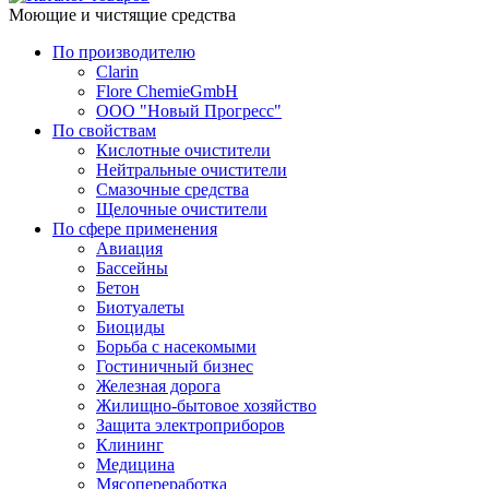
Моющие и чистящие средства
По производителю
Clarin
Flore ChemieGmbH
ООО "Новый Прогресс"
По свойствам
Кислотные очистители
Нейтральные очистители
Смазочные средства
Щелочные очистители
По сфере применения
Авиация
Бассейны
Бетон
Биотуалеты
Биоциды
Борьба с насекомыми
Гостиничный бизнес
Железная дорога
Жилищно-бытовое хозяйство
Защита электроприборов
Клининг
Медицина
Мясопереработка