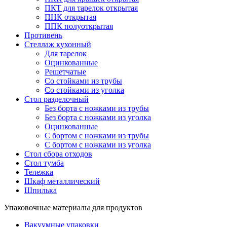
ПКТ для тарелок открытая
ПНК открытая
ППК полуоткрытая
Противень
Стеллаж кухонный
Для тарелок
Оцинкованные
Решетчатые
Со стойками из трубы
Со стойками из уголка
Стол разделочный
Без борта с ножками из трубы
Без борта с ножками из уголка
Оцинкованные
С бортом с ножками из трубы
С бортом с ножками из уголка
Стол сбора отходов
Стол тумба
Тележка
Шкаф металлический
Шпилька
Упаковочные материалы для продуктов
Вакуумные упаковки