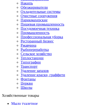
Накипь
Обезжириватели
Охладительные системы
Очистные сооружения
Парикмахерские
Пищевая промышленность
Посудомоечная техника
Промышленность
Профессиональная уборка
Ресторанный бизнес
Ржавчина
Рыбопереработка
Сельское хозяйство
Теплостанции
Типографии
Транспорт
Удаление запахов
Удаление краски, граффити
Фонтаны
Церкви
Школы
Хозяйственные товары
Мыло туалетное