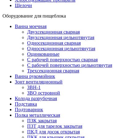
Щелочи
Оборудование для пищеблока
Ванна моечная
Двухсекционная сварная
Двухсекционная цельнотянутая
Односекционная сварная
Односекционная цельнотянутая
Оцинкованные
С рабочей поверхностью сварная
С рабочей поверхностью цельнотянутая
Трехсекционная сварная
Ванна рукомойник
Зонт вентиляционный
ЗВН-1
ЗВО островной
Колода разрубочная
Подставка
Подтоварник
Полка металлическая
ПЗК закрытая
ПЗТ для тарелок закрытая
ПКД для досок открытая
ПКК для крышек открытая