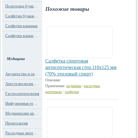
Полотенца бумажные
Похожие товары
Салфетки бумажные
Салфетки влажные
Салфетки влажные технического назначения
Медицина
Cалфетка спиртовая
антисептическая стер.110х125 мм
(70% этиловый спирт)
Акушерство и гинекология
Описание:
Анестезиология и реанимация
Применение:
медицина
/
расходные
материалы
/
салфетки
Гастроэнтерология
Инфузионная терапия
Медицинские кресла
Проктология
Расходные материалы