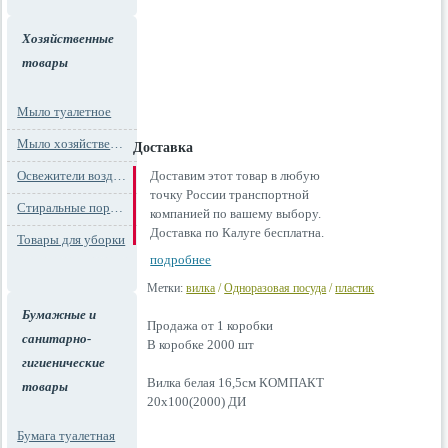
Хозяйственные
товары
Мыло туалетное
Мыло хозяйственное
Доставка
Освежители воздуха
Доставим этот товар в любую
точку России транспортной
Стиральные порошки
компанией по вашему выбору.
Доставка по Калуге бесплатна.
Товары для уборки
подробнее
Метки:
вилка
/
Одноразовая посуда
/
пластик
Бумажные и
Продажа от 1 коробки
санитарно-
В коробке 2000 шт
гигиенические
Вилка белая 16,5см КОМПАКТ
товары
20х100(2000) ДИ
Бумага туалетная