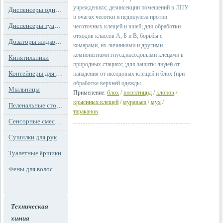
учреждениях; дезинсекции помещений в ЛПУ
Диспенсеры одноразовых сидений на унитаз
и очагах чесотки и педикулеза против
Диспенсеры туалетной бумаги
чесоточных клещей и вшей; для обработки
отходов классов А, Б и В; борьбы с
Дозаторы жидкого мыла
комарами, их личинками и другими
компонентами гнуса,иксодовыми клецами в
Кипятильники
природных стациях; ;для защиты людей от
Контейнеры для мусора
нападения от иксодовых клещей и блох (при
обработке верхней одежды.
Мыльницы
Применение:
блох
/
инсектицид
/
клопов
/
крысиных клещей
/
муравьев
/
мух
/
Пеленальные столы и детские сидения
тараканов
Сенсорные смесители
Сушилки для рук
Туалетные ёршики
Фены для волос
Техническая
химия