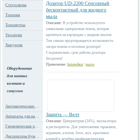
Дозатор UD-2200 Сенсорный
Стетоскопы
бесконтактный для жидкого
Терапия
мыла
Описание:
В устройстве используется
Тонометры
уникальная одноразовая помпа, которая
Урология
крепиться на картридже с жидким мылом.
Тем самым предотвращается возможность
Хирургия
засора помпы и поломки дозатора!
Следовательно, срок работы дозатора
бессрочен!
Применение:
батарейки
/
мыло
Оборудование
для ванных
комнат и
санузлов
Автоматические освежители воздуха
Защита — Велт
Аппараты для надевания бахил
Описание:
Циперметрин (24%), эмульгаторы
Гигиенические расходные материалы
и растворитель. Для уничтожения тараканов,
муравьев, клопов, блох, мух, крысиных
Диспенсеры бумажных полотенец
клещей в лечебно-профилактических