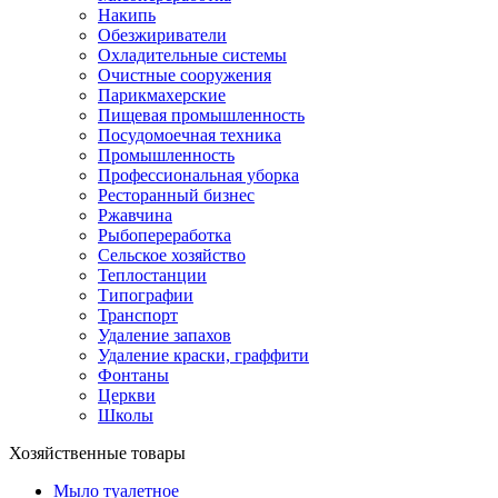
Накипь
Обезжириватели
Охладительные системы
Очистные сооружения
Парикмахерские
Пищевая промышленность
Посудомоечная техника
Промышленность
Профессиональная уборка
Ресторанный бизнес
Ржавчина
Рыбопереработка
Сельское хозяйство
Теплостанции
Типографии
Транспорт
Удаление запахов
Удаление краски, граффити
Фонтаны
Церкви
Школы
Хозяйственные товары
Мыло туалетное