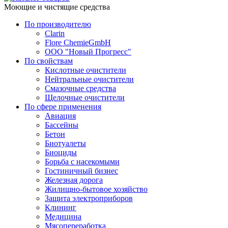
Моющие и чистящие средства
По производителю
Clarin
Flore ChemieGmbH
ООО "Новый Прогресс"
По свойствам
Кислотные очистители
Нейтральные очистители
Смазочные средства
Щелочные очистители
По сфере применения
Авиация
Бассейны
Бетон
Биотуалеты
Биоциды
Борьба с насекомыми
Гостиничный бизнес
Железная дорога
Жилищно-бытовое хозяйство
Защита электроприборов
Клининг
Медицина
Мясопереработка