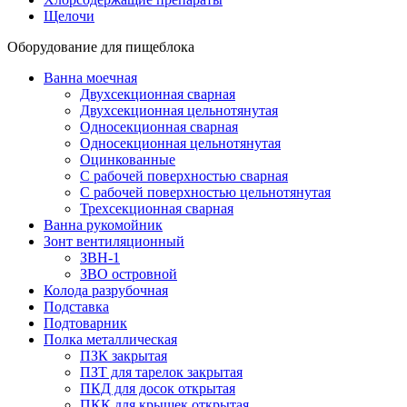
Щелочи
Оборудование для пищеблока
Ванна моечная
Двухсекционная сварная
Двухсекционная цельнотянутая
Односекционная сварная
Односекционная цельнотянутая
Оцинкованные
С рабочей поверхностью сварная
С рабочей поверхностью цельнотянутая
Трехсекционная сварная
Ванна рукомойник
Зонт вентиляционный
ЗВН-1
ЗВО островной
Колода разрубочная
Подставка
Подтоварник
Полка металлическая
ПЗК закрытая
ПЗТ для тарелок закрытая
ПКД для досок открытая
ПКК для крышек открытая