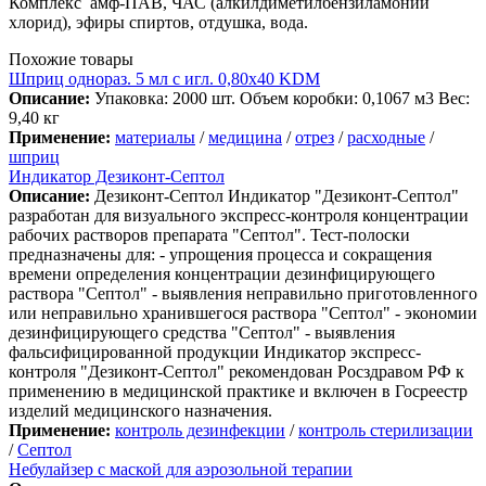
Комплекс амф-ПАВ, ЧАС (алкилдиметилбензиламоний
хлорид), эфиры спиртов, отдушка, вода.
Похожие товары
Шприц однораз. 5 мл с игл. 0,80х40 KDМ
Описание:
Упаковка: 2000 шт. Объем коробки: 0,1067 м3 Вес:
9,40 кг
Применение:
материалы
/
медицина
/
отрез
/
расходные
/
шприц
Индикатор Дезиконт-Септол
Описание:
Дезиконт-Септол Индикатор "Дезиконт-Септол"
разработан для визуального экспресс-контроля концентрации
рабочих растворов препарата "Септол". Тест-полоски
предназначены для: - упрощения процесса и сокращения
времени определения концентрации дезинфицирующего
раствора "Септол" - выявления неправильно приготовленного
или неправильно хранившегося раствора "Септол" - экономии
дезинфицирующего средства "Септол" - выявления
фальсифицированной продукции Индикатор экспресс-
контроля "Дезиконт-Септол" рекомендован Росздравом РФ к
применению в медицинской практике и включен в Госреестр
изделий медицинского назначения.
Применение:
контроль дезинфекции
/
контроль стерилизации
/
Септол
Небулайзер с маской для аэрозольной терапии