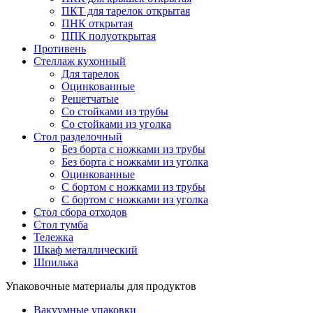
ПКТ для тарелок открытая
ПНК открытая
ППК полуоткрытая
Противень
Стеллаж кухонный
Для тарелок
Оцинкованные
Решетчатые
Со стойками из трубы
Со стойками из уголка
Стол разделочный
Без борта с ножками из трубы
Без борта с ножками из уголка
Оцинкованные
С бортом с ножками из трубы
С бортом с ножками из уголка
Стол сбора отходов
Стол тумба
Тележка
Шкаф металлический
Шпилька
Упаковочные материалы для продуктов
Вакуумные упаковки