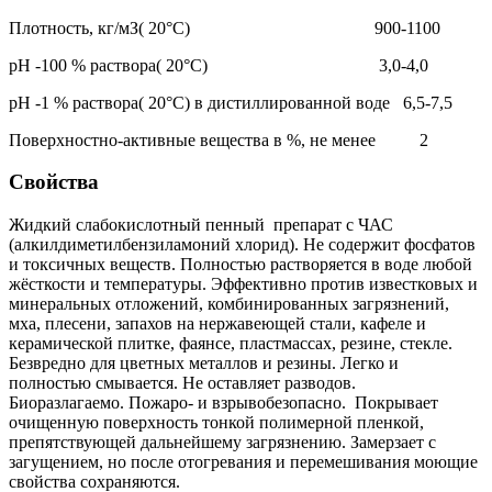
Плотность, кг/мЗ( 20°С) 900-1100
рН -100 % раствора( 20°С) 3,0-4,0
рН -1 % раствора( 20°С) в дистиллированной воде 6,5-7,5
Поверхностно-активные вещества в %, не менее 2
Свойства
Жидкий слабокислотный пенный препарат с ЧАС
(алкилдиметилбензиламоний хлорид). Не содержит фосфатов
и токсичных веществ. Полностью растворяется в воде любой
жёсткости и температуры. Эффективно против известковых и
минеральных отложений, комбинированных загрязнений,
мха, плесени, запахов на нержавеющей стали, кафеле и
керамической плитке, фаянсе, пластмассах, резине, стекле.
Безвредно для цветных металлов и резины. Легко и
полностью смывается. Не оставляет разводов.
Биоразлагаемо. Пожаро- и взрывобезопасно. Покрывает
очищенную поверхность тонкой полимерной пленкой,
препятствующей дальнейшему загрязнению. Замерзает с
загущением, но после отогревания и перемешивания моющие
свойства сохраняются.