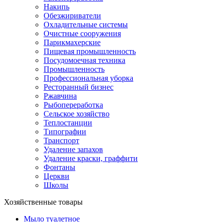
Накипь
Обезжириватели
Охладительные системы
Очистные сооружения
Парикмахерские
Пищевая промышленность
Посудомоечная техника
Промышленность
Профессиональная уборка
Ресторанный бизнес
Ржавчина
Рыбопереработка
Сельское хозяйство
Теплостанции
Типографии
Транспорт
Удаление запахов
Удаление краски, граффити
Фонтаны
Церкви
Школы
Хозяйственные товары
Мыло туалетное