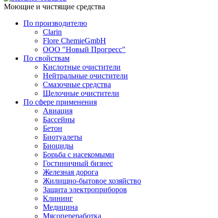
Моющие и чистящие средства
По производителю
Clarin
Flore ChemieGmbH
ООО "Новый Прогресс"
По свойствам
Кислотные очистители
Нейтральные очистители
Смазочные средства
Щелочные очистители
По сфере применения
Авиация
Бассейны
Бетон
Биотуалеты
Биоциды
Борьба с насекомыми
Гостиничный бизнес
Железная дорога
Жилищно-бытовое хозяйство
Защита электроприборов
Клининг
Медицина
Мясопереработка