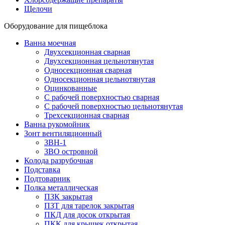
Щелочи
Оборудование для пищеблока
Ванна моечная
Двухсекционная сварная
Двухсекционная цельнотянутая
Односекционная сварная
Односекционная цельнотянутая
Оцинкованные
С рабочей поверхностью сварная
С рабочей поверхностью цельнотянутая
Трехсекционная сварная
Ванна рукомойник
Зонт вентиляционный
ЗВН-1
ЗВО островной
Колода разрубочная
Подставка
Подтоварник
Полка металлическая
ПЗК закрытая
ПЗТ для тарелок закрытая
ПКД для досок открытая
ПКК для крышек открытая