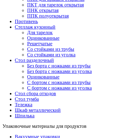
ПКТ для тарелок открытая
ПНК открытая
ППК полуоткрытая
Противень
Стеллаж кухонный
Для тарелок
Оцинкованные
Решетчатые
Со стойками из трубы
Со стойками из уголка
Стол разделочный
Без борта с ножками из трубы
Без борта с ножками из уголка
Оцинкованные
С бортом с ножками из трубы
С бортом с ножками из уголка
Стол сбора отходов
Стол тумба
Тележка
Шкаф металлический
Шпилька
Упаковочные материалы для продуктов
Вакуумные упаковки