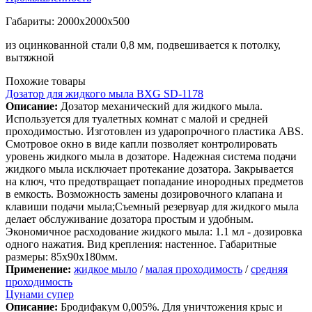
Габариты: 2000х2000х500
из оцинкованной стали 0,8 мм, подвешивается к потолку,
вытяжной
Похожие товары
Дозатор для жидкого мыла BXG SD-1178
Описание:
Дозатор механический для жидкого мыла.
Используется для туалетных комнат с малой и средней
проходимостью. Изготовлен из ударопрочного пластика АВS.
Смотровое окно в виде капли позволяет контролировать
уровень жидкого мыла в дозаторе. Надежная система подачи
жидкого мыла исключает протекание дозатора. Закрывается
на ключ, что предотвращает попадание инородных предметов
в емкость. Возможность замены дозировочного клапана и
клавиши подачи мыла;Съемный резервуар для жидкого мыла
делает обслуживание дозатора простым и удобным.
Экономичное расходование жидкого мыла: 1.1 мл - дозировка
одного нажатия. Вид крепления: настенное. Габаритные
размеры: 85х90х180мм.
Применение:
жидкое мыло
/
малая проходимость
/
средняя
проходимость
Цунами супер
Описание:
Бродифакум 0,005%. Для уничтожения крыс и