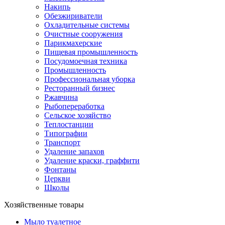
Накипь
Обезжириватели
Охладительные системы
Очистные сооружения
Парикмахерские
Пищевая промышленность
Посудомоечная техника
Промышленность
Профессиональная уборка
Ресторанный бизнес
Ржавчина
Рыбопереработка
Сельское хозяйство
Теплостанции
Типографии
Транспорт
Удаление запахов
Удаление краски, граффити
Фонтаны
Церкви
Школы
Хозяйственные товары
Мыло туалетное