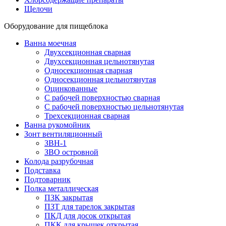
Щелочи
Оборудование для пищеблока
Ванна моечная
Двухсекционная сварная
Двухсекционная цельнотянутая
Односекционная сварная
Односекционная цельнотянутая
Оцинкованные
С рабочей поверхностью сварная
С рабочей поверхностью цельнотянутая
Трехсекционная сварная
Ванна рукомойник
Зонт вентиляционный
ЗВН-1
ЗВО островной
Колода разрубочная
Подставка
Подтоварник
Полка металлическая
ПЗК закрытая
ПЗТ для тарелок закрытая
ПКД для досок открытая
ПКК для крышек открытая