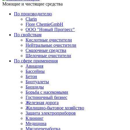
Моющие и чистящие средства
По производителю
Clarin
Flore ChemieGmbH
ООО "Новый Прогресс"
По свойствам
Кислотные очистители
Нейтральные очистители
Смазочные средства
Щелочные очистители
По сфере применения
Авиация
Бассейны
Бетон
Биотуалеты
Биоциды
Борьба с насекомыми
Гостиничный бизнес
Железная дорога
Жилищно-бытовое хозяйство
Защита электроприборов
Клининг
Медицина
Мясопереработка