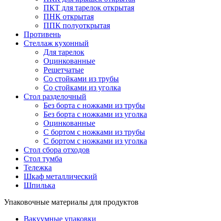
ПКТ для тарелок открытая
ПНК открытая
ППК полуоткрытая
Противень
Стеллаж кухонный
Для тарелок
Оцинкованные
Решетчатые
Со стойками из трубы
Со стойками из уголка
Стол разделочный
Без борта с ножками из трубы
Без борта с ножками из уголка
Оцинкованные
С бортом с ножками из трубы
С бортом с ножками из уголка
Стол сбора отходов
Стол тумба
Тележка
Шкаф металлический
Шпилька
Упаковочные материалы для продуктов
Вакуумные упаковки