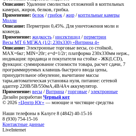
Описание:
Удаление смолистых отложений в коптильных
камерах, жиров, белков, грибка.
Применение:
белок
/
грибок
/
жир
/
коптильные камеры
Молли
Описание:
Перметрин 0,45%. Для уничтожения моли и
кожееда.
Применение:
жидкость
/
инсектицид
/
перметрин
Весы МТ 6 МГЖА (1/2; 230х330) «Витрина 4»
Описание:
Электронные торговые весы, со стойкой,
MAX=6кг; MIN=20г; e=d=1/2г; платформа 230х330мм нерж.,
индикация: продавца и покупателя на стойке - ЖК(LСD),
функции: суммирование стоимости товара, расчет сдачи, 7
программируемых клавишь быстрого ввода цены,
принудительное обнуление, вычитание массы
тары,автоматическая установка нуля, питание: сетевой
адаптер 220В/5В/550мА,4В/4Ач аккумулятор.
Применение:
весы
/
Витрина
/
торговые
/
электронные
Дизайн разработан
Черный кот
© 2026
«Центр Юг»
— моющие и чистящие средства
Наши телефоны в Калуге
8 (4842) 40-15-16
8 (930) 754-15-16
Контактные данные
LiveInternet