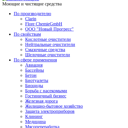
Моющие и чистящие средства
По производителю
Clarin
Flore ChemieGmbH
ООО "Новый Прогресс"
По свойствам
Кислотные очистители
Нейтральные очистители
Смазочные средства
Щелочные очистители
По сфере применения
Авиация
Бассейны
Бетон
Биотуалеты
Биоциды
Борьба с насекомыми
Гостиничный бизнес
Железная дорога
Жилищно-бытовое хозяйство
Защита электроприборов
Клининг
Медицина
Мясопереработка