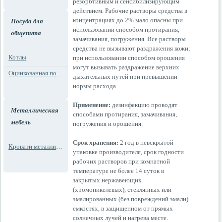
резорбтивным и сенсибилизирующим
действием. Рабочие растворы средства в
концентрациях до 2% мало опасны при
Посуда для
использовании способом протирания,
общепита
замачивания, погружения. Все растворы
средства не вызывают раздражения кожи;
Котлы
при использовании способом орошения
могут вызывать раздражение верхних
Оцинкованная посуда
дыхательных путей при превышении
нормы расхода.
Применение:
дезинфекцию проводят
Металлическая
способами протирания, замачивания,
мебель
погружения и орошения.
Срок хранения:
2 год в невскрытой
Кровати металлические
упаковке производителя, срок годности
рабочих растворов при комнатной
температуре не более 14 суток в
закрытых нержавеющих
(хромоникелевых), стеклянных или
эмалированных (без повреждений эмали)
емкостях, в защищенном от прямых
солнечных лучей и нагрева месте.