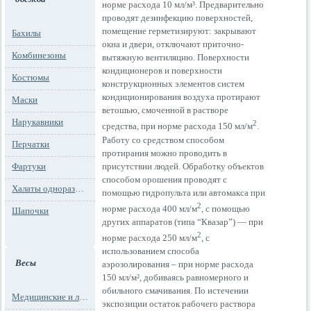
норме расхода 10 мл/м³. Предварительно
проводят дезинфекцию поверхностей,
помещение герметизируют: закрывают
Бахилы
окна и двери, отключают приточно-
Комбинезоны
вытяжную вентиляцию. Поверхности
кондиционеров и поверхности
Костюмы
конструкционных элементов систем
кондиционирования воздуха протирают
Маски
ветошью, смоченной в растворе
Нарукавники
2
средства, при норме расхода 150 мл/м
.
Работу со средством способом
Перчатки
протирания можно проводить в
присутствии людей. Обработку объектов
Фартуки
способом орошения проводят с
Халаты одноразовые
помощью гидропульта или автомакса при
2
норме расхода 400 мл/м
, с помощью
Шапочки
других аппаратов (типа “Квазар”) — при
2
норме расхода 250 мл/м
, с
использованием способа
Весы
аэрозолирования – при норме расхода
150 мл/м², добиваясь равномерного и
обильного смачивания. По истечении
Медицинские и лабораторные весы
экспозиции остаток рабочего раствора