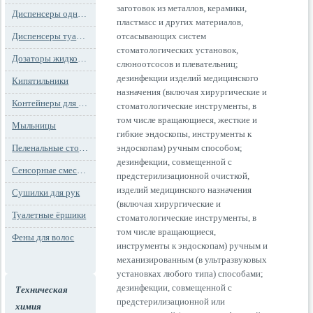
заготовок из металлов, керамики,
Диспенсеры одноразовых сидений на унитаз
пластмасс и других материалов,
Диспенсеры туалетной бумаги
отсасывающих систем
стоматологических установок,
Дозаторы жидкого мыла
слюноотсосов и плевательниц;
дезинфекции изделий медицинского
Кипятильники
назначения (включая хирургические и
Контейнеры для мусора
стоматологические инструменты, в
том числе вращающиеся, жесткие и
Мыльницы
гибкие эндоскопы, инструменты к
Пеленальные столы и детские сидения
эндоскопам) ручным способом;
дезинфекции, совмещенной с
Сенсорные смесители
предстерилизационной очисткой,
изделий медицинского назначения
Сушилки для рук
(включая хирургические и
Туалетные ёршики
стоматологические инструменты, в
том числе вращающиеся,
Фены для волос
инструменты к эндоскопам) ручным и
механизированным (в ультразвуковых
установках любого типа) способами;
дезинфекции, совмещенной с
Техническая
предстерилизационной или
химия