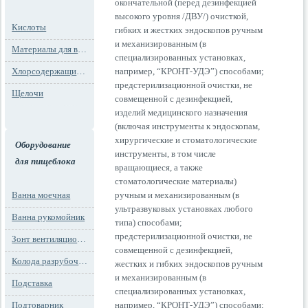
окончательной (перед дезинфекцией
высокого уровня /ДВУ/) очисткой,
Кислоты
гибких и жестких эндоскопов ручным
и механизированным (в
Материалы для водоподготовки
специализированных установках,
Хлорсодержащие препараты
например, “КРОНТ-УДЭ”) способами;
предстерилизационной очистки, не
Щелочи
совмещенной с дезинфекцией,
изделий медицинского назначения
(включая инструменты к эндоскопам,
хирургические и стоматологические
Оборудование
инструменты, в том числе
для пищеблока
вращающиеся, а также
стоматологические материалы)
Ванна моечная
ручным и механизированным (в
ультразвуковых установках любого
Ванна рукомойник
типа) способами;
предстерилизационной очистки, не
Зонт вентиляционный
совмещенной с дезинфекцией,
Колода разрубочная
жестких и гибких эндоскопов ручным
и механизированным (в
Подставка
специализированных установках,
Подтоварник
например, “КРОНТ-УДЭ”) способами;