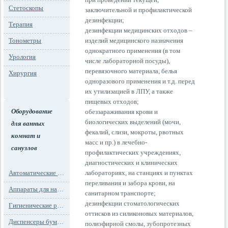
Стетоскопы
заключительной и профилактической
дезинфекции;
Терапия
дезинфекции медицинских отходов –
Тонометры
изделий медицинского назначения
однократного применения (в том
Урология
числе лабораторной посуды),
перевязочного материала, белья
Хирургия
одноразового применения и т.д. перед
их утилизацией в ЛПУ, а также
пищевых отходов;
Оборудование
обеззараживания крови и
биологических выделений (мочи,
для ванных
фекалий, слизи, мокроты, рвотных
комнат и
масс и пр.) в лечебно-
санузлов
профилактических учреждениях,
диагностических и клинических
Автоматические освежители воздуха
лабораториях, на станциях и пунктах
переливания и забора крови, на
Аппараты для надевания бахил
санитарном транспорте;
дезинфекции стоматологических
Гигиенические расходные материалы
оттисков из силиконовых материалов,
Диспенсеры бумажных полотенец
полиэфирной смолы, зубопротезных