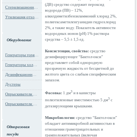
(ДВ) средство содержит пероксид
Стерилизационная упаковка
водорода (ПВ) – 12%,
алкилдиметилбензиламмоний хлорид 2%,
Утилизация отходов
полигексаметиленгуанидин гидрохлорид
2%, а также воду. Показатель активности
водородных ионов (рН) 1% раствора
средства – 5,5 ± 1,5 ед.
Оборудование
Консистенция, свойства:
средство
Генераторы горячего тумана
дезинфицирующее “Бактол-окси”
представляет собой однородную
Генераторы холодного тумана
прозрачную жидкость от бесцветной до
желтого цвета со слабым специфическим
Дезинфекционные установки
запахом.
Дустеры
3
Фасовка:
1 дм
и в канистры
Опрыскиватели моторные
3
полиэтиленовые вместимостью 5 дм
с
Опрыскиватели ранцевые
дегазирующими крышками.
Микробиология:
средство “Бактол-окси”
обладает антимикробной активностью в
Одноразовая
отношении грамотрицательных и
посуда
грамположительных (включая