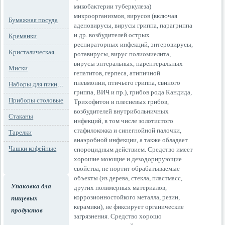
микобактерии туберкулеза)
микроорганизмов, вирусов (включая
Бумажная посуда
аденовирусы, вирусы гриппа, парагриппа
и др. возбудителей острых
Креманки
респираторных инфекций, энтеровирусы,
Кристалическая посуда
ротавирусы, вирус полиомиелита,
вирусы энтеральных, парентеральных
Миски
гепатитов, герпеса, атипичной
пневмонии, птичьего гриппа, свиного
Наборы для пикника
гриппа, ВИЧ и пр.), грибов рода Кандида,
Приборы столовые
Трихофитон и плесневых грибов,
возбудителей внутрибольничных
Стаканы
инфекций, в том числе золотистого
стафилококка и синегнойной палочки,
Тарелки
анаэробной инфекции, а также обладает
Чашки кофейные
спороцидным действием. Средство имеет
хорошие моющие и дезодорирующие
свойства, не портит обрабатываемые
объекты (из дерева, стекла, пластмасс,
Упаковка для
других полимерных материалов,
коррозионностойкого металла, резин,
пищевых
керамики), не фиксирует органические
продуктов
загрязнения. Средство хорошо