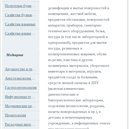
Полотенца бумажные
дезинфекции и мытья поверхностей в
помещениях, жесткой мебели,
Салфетки бумажные
предметов обстановки, поверхностей
Салфетки влажные
аппаратов, приборов, санитарно-
технического оборудования, белья,
Салфетки влажные технического назначения
посуды (в том числе лабораторной и
одноразовой), предметов для мытья
посуды, резиновых и
полипропиленовых ковриков, обуви
Медицина
из резин, пластика и других
полимерных материалов, уборочного
Акушерство и гинекология
инвентаря и материала, игрушек,
предметов ухода за больными,
Анестезиология и реанимация
средств личной гигиены в ЛПУ
Гастроэнтерология
(включая клинические,
диагностические и
Инфузионная терапия
бактериологические лаборатории,
Медицинские кресла
отделения неонатологии, роддома,
палаты новорожденных и пр.), в
Проктология
детских и пенитенциарных
учреждениях, в инфекционных очагах
Расходные материалы
при проведении текущей,