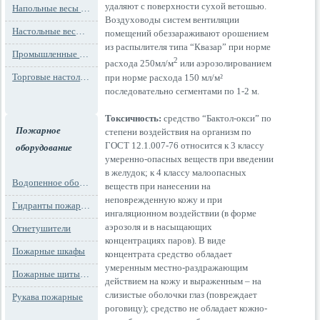
удаляют с поверхности сухой ветошью.
Напольные весы MAX до 1000 кг (до 1 т)
Воздуховоды систем вентиляции
Настольные весы для фасовки MAX до 30 кг
помещений обеззараживают орошением
из распылителя типа “Квазар” при норме
Промышленные весы (до 100 тонн)
2
расхода 250мл/м
или аэрозолированием
Торговые настольные весы MAX до 30 кг
при норме расхода 150 мл/м²
последовательно сегментами по 1-2 м.
Токсичность:
средство “Бактол-окси” по
Пожарное
степени воздействия на организм по
ГОСТ 12.1.007-76 относится к 3 классу
оборудование
умеренно-опасных веществ при введении
в желудок; к 4 классу малоопасных
Водопенное оборудование
веществ при нанесении на
неповрежденную кожу и при
Гидранты пожарные и подставки
ингаляционном воздействии (в форме
аэрозоля и в насыщающих
Огнетушители
концентрациях паров). В виде
Пожарные шкафы
концентрата средство обладает
умеренным местно-раздражающим
Пожарные щиты и стенды
действием на кожу и выраженным – на
слизистые оболочки глаз (повреждает
Рукава пожарные
роговицу); средство не обладает кожно-