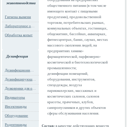
животноводства
общественного питания (в том числе
имеющего контакт с пищевыми
Гигиена вымени
продуктами), продовольственной
торговли, потребительских рынках,
Лабораторное оборудование
коммунальных объектах, гостиницах,
общежитиях, бассейнах, аквапарках,
Обработка копыт
фитнесцентрах, банях, саунах, местах
массового скопления людей, на
предприятиях химико-
Дезинфекция
фармацевтической, парфюмерно-
косметической и биотехнологической
промышленности;
Дезинфекционные маты
дезинфекции помещений,
Дезинфицирующие средства
оборудования, инструментов,
спецодежды, воздуха
Дезковрики для обуви
парикмахерских, массажных и
косметических салонов, салонов
Индикаторы
красоты, прачечных, клубов,
Инсектициды
санпропускников и других объектов
сферы обслуживания населения.
Оборудование
Родентициды
Состав:
в качестве действующих веществ