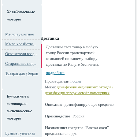
Хозяйственные
товары
Мыло туалетное
Доставка
Мыло хозяйственное
Доставим этот товар в любую
точку России транспортной
Освежители воздуха
компанией по вашему выбору.
Стиральные порошки
Доставка по Калуге бесплатна.
подробнее
Товары для уборки
Производитель:
Россия
Метки:
дезинфекция медицинских отходов
/
дезинфекция поверхностей в помещениях
Бумажные и
санитарно-
Описание:
дезинфицирующее средство
гигиенические
Производство:
Россия
товары
Назначение:
средство “Бактол-окси”
Бумага туалетная
предназначено для: