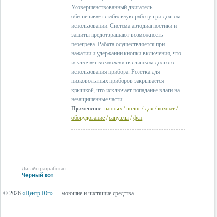
Усовершенствованный двигатель
обеспечивает стабильную работу при долгом
использовании. Система автодиагностики и
защиты предотвращают возможность
перегрева. Работа осуществляется при
нажатии и удержании кнопки включения, что
исключает возможность слишком долгого
использования прибора. Розетка для
низковольтных приборов закрывается
крышкой, что исключает попадание влаги на
незащищенные части.
Применение:
ванных
/
волос
/
для
/
комнат
/
оборудование
/
санузлы
/
фен
Дизайн разработан
Черный кот
© 2026
«Центр Юг»
— моющие и чистящие средства