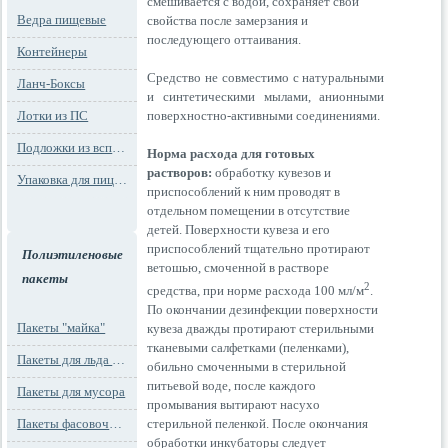
смешивается с водой, сохраняет свои
Ведра пищевые
свойства после замерзания и
последующего оттаивания.
Контейнеры
Средство не совместимо с натуральными
Ланч-Боксы
и синтетическими мылами, анионными
поверхностно-активными соединениями.
Лотки из ПС
Подложки из вспененного ПС
Норма расхода для готовых
растворов:
обработку кувезов и
Упаковка для пиццы
приспособлений к ним проводят в
отдельном помещении в отсутствие
детей. Поверхности кувеза и его
приспособлений тщательно протирают
Полиэтиленовые
ветошью, смоченной в растворе
пакеты
2
средства, при норме расхода 100 мл/м
.
По окончании дезинфекции поверхности
Пакеты "майка"
кувеза дважды протирают стерильными
тканевыми салфетками (пеленками),
Пакеты для льда и заморозки
обильно смоченными в стерильной
питьевой воде, после каждого
Пакеты для мусора
промывания вытирают насухо
стерильной пеленкой. После окончания
Пакеты фасовочные
обработки инкубаторы следует