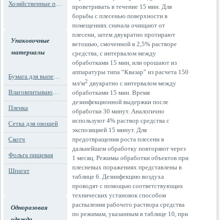
Хозяйственные пакеты
проветривать в течение 15 мин.
Для
борьбы с плесенью поверхности в
помещениях сначала очищают от
плесени, затем двукратно протирают
Упаковочные
ветошью, смоченной в 2,5% растворе
материалы
средства, с интервалом между
обработками 15 мин, или орошают из
аппаратуры типа “Квазар” из расчета 150
Бумага для выпечки
2
мл/м
двукратно с интервалом между
Влаговпитывающие вкладыши
обработками 15 мин. Время
дезинфекционной выдержки после
Пленка
обработки 30 минут. Аналогично
используют 4% раствор средства с
Сетка для овощей
экспозицией 15 минут. Для
Скотч
предотвращения роста плесени в
дальнейшем обработку повторяют через
Фольга пищевая
1 месяц. Режимы обработки объектов при
плесневых поражениях представлены в
Шпагат
таблице 6. Дезинфекцию воздуха
проводят с помощью соответствующих
технических установок способом
распыления рабочего раствора средства
Одноразовая
по режимам, указанным в таблице 10, при
одежда