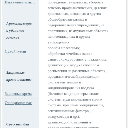
Вакуумные упаковки
проведения генеральных уборок в
лечебно-профилактических, детских
дошкольных, школьных и других
общеобразовательных и
Ароматизация
оздоровительных учреждениях, на
и удалание
спортивных, коммунальных объектах,
пенитенциарных и других
запахов
учреждениях;
борьбы с плесенью;
Сухой туман
обработки лечебных ванн в
санаторно-курортных учреждениях;
дезинфекции воздуха способом
распыления на различных объектах,
Защитные
профилактической дезинфекции
крема и пасты
систем вентиляции и
кондиционирования воздуха
Защитные крема
(бытовые кондиционеры, сплит-
системы, мультизональные сплит-
Очищающие пасты для рук
системы, крышные кондиционеры,
вентиляционные фильтры,
воздуховоды и др.);
дезинфекции помещений и
Средства для
оборудования на предприятиях