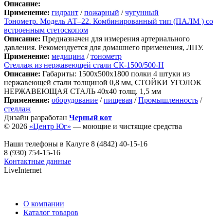
Описание:
Применение:
гидрант
/
пожарный
/
чугунный
Тонометр. Модель АТ–22. Комбинированный тип (ПАЛМ ) со
встроенным стетоскопом
Описание:
Предназначен для измерения артериального
давления. Рекомендуется для домашнего применения, ЛПУ.
Применение:
медицина
/
тонометр
Стеллаж из нержавеющей стали СК-1500/500-Н
Описание:
Габариты: 1500х500х1800 полки 4 штуки из
нержавеющей стали толщиной 0,8 мм, СТОЙКИ УГОЛОК
НЕРЖАВЕЮЩАЯ СТАЛЬ 40х40 толщ. 1,5 мм
Применение:
оборудование
/
пищевая
/
Промышленность
/
стеллаж
Дизайн разработан
Черный кот
© 2026
«Центр Юг»
— моющие и чистящие средства
Наши телефоны в Калуге
8 (4842) 40-15-16
8 (930) 754-15-16
Контактные данные
LiveInternet
О компании
Каталог товаров