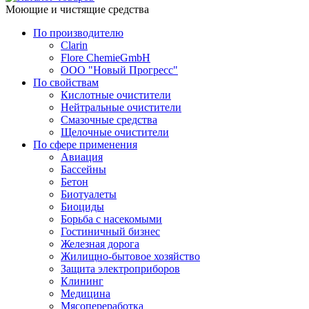
Моющие и чистящие средства
По производителю
Clarin
Flore ChemieGmbH
ООО "Новый Прогресс"
По свойствам
Кислотные очистители
Нейтральные очистители
Смазочные средства
Щелочные очистители
По сфере применения
Авиация
Бассейны
Бетон
Биотуалеты
Биоциды
Борьба с насекомыми
Гостиничный бизнес
Железная дорога
Жилищно-бытовое хозяйство
Защита электроприборов
Клининг
Медицина
Мясопереработка