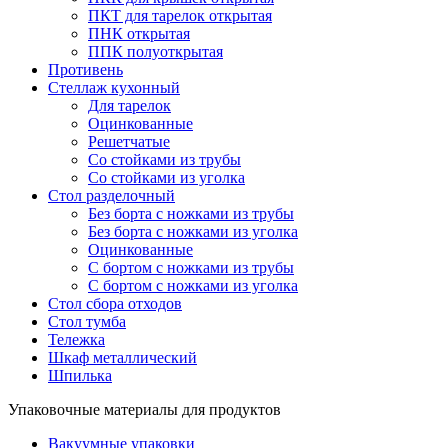
ПКТ для тарелок открытая
ПНК открытая
ППК полуоткрытая
Противень
Стеллаж кухонный
Для тарелок
Оцинкованные
Решетчатые
Со стойками из трубы
Со стойками из уголка
Стол разделочный
Без борта с ножками из трубы
Без борта с ножками из уголка
Оцинкованные
С бортом с ножками из трубы
С бортом с ножками из уголка
Стол сбора отходов
Стол тумба
Тележка
Шкаф металлический
Шпилька
Упаковочные материалы для продуктов
Вакуумные упаковки