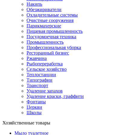
Накипь
Обезжириватели
Охладительные системы
Очистные сооружения
Парикмахерские
Пищевая промышленность
Посудомоечная техника
Промышленность
Профессиональная уборка
Ресторанный бизнес
Ржавчина
Рыбопереработка
Сельское хозяйство
Теплостанции
Типографии
Транспорт
Удаление запахов
Удаление краски, граффити
Фонтаны
Церкви
Школы
Хозяйственные товары
Мыло туалетное