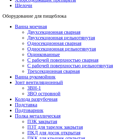
Щелочи
Оборудование для пищеблока
Ванна моечная
Двухсекционная сварная
Двухсекционная цельнотянутая
Односекционная сварная
Односекционная цельнотянутая
Оцинкованные
С рабочей поверхностью сварная
С рабочей поверхностью цельнотянутая
Трехсекционная сварная
Ванна рукомойник
Зонт вентиляционный
ЗВН-1
ЗВО островной
Колода разрубочная
Подставка
Подтоварник
Полка металлическая
ПЗК закрытая
ПЗТ для тарелок закрытая
ПКД для досок открытая
ПКК для крышек открытая