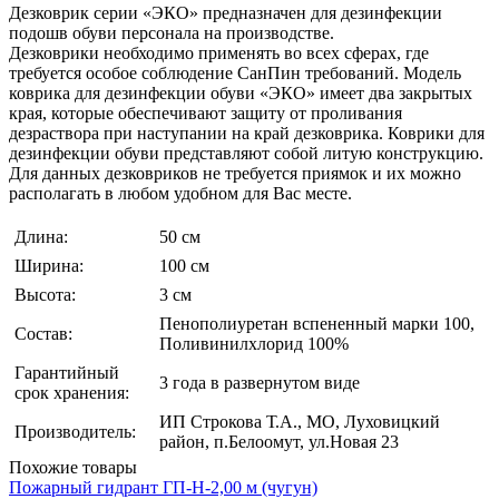
Дезковрик серии «ЭКО» предназначен для дезинфекции
подошв обуви персонала на производстве.
Дезковрики необходимо применять во всех сферах, где
требуется особое соблюдение СанПин требований. Модель
коврика для дезинфекции обуви «ЭКО» имеет два закрытых
края, которые обеспечивают защиту от проливания
дезраствора при наступании на край дезковрика. Коврики для
дезинфекции обуви представляют собой литую конструкцию.
Для данных дезковриков не требуется приямок и их можно
располагать в любом удобном для Вас месте.
Длина:
50 см
Ширина:
100 см
Высота:
3 см
Пенополиуретан вспененный марки 100,
Состав:
Поливинилхлорид 100%
Гарантийный
3 года в развернутом виде
срок хранения:
ИП Строкова Т.А., МО, Луховицкий
Производитель:
район, п.Белоомут, ул.Новая 23
Похожие товары
Пожарный гидрант ГП-Н-2,00 м (чугун)