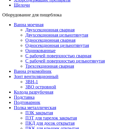
Щелочи
Оборудование для пищеблока
Ванна моечная
Двухсекционная сварная
Двухсекционная цельнотянутая
Односекционная сварная
Односекционная цельнотянутая
Оцинкованные
С рабочей поверхностью сварная
С рабочей поверхностью цельнотянутая
Трехсекционная сварная
Ванна рукомойник
Зонт вентиляционный
ЗВН-1
ЗВО островной
Колода разрубочная
Подставка
Подтоварник
Полка металлическая
ПЗК закрытая
ПЗТ для тарелок закрытая
ПКД для досок открытая
ПКК для крышек открытая