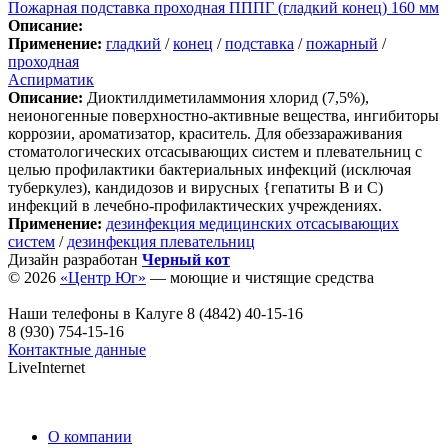
Пожарная подставка проходная ПППГ (гладкий конец) 160 мм
Описание:
Применение:
гладкий
/
конец
/
подставка
/
пожарный
/
проходная
Аспирматик
Описание:
Диоктилдиметиламмония хлорид (7,5%),
неионогенные поверхностно-активные вещества, ингибиторы
коррозии, ароматизатор, краситель. Для обеззараживания
стоматологических отсасывающих систем и плевательниц с
целью профилактики бактериальных инфекций (исключая
туберкулез), кандидозов и вирусных {гепатиты В и С)
инфекций в лечебно-профилактических учреждениях.
Применение:
дезинфекция медицинских отсасывающих
систем
/
дезинфекция плевательниц
Дизайн разработан
Черный кот
© 2026
«Центр Юг»
— моющие и чистящие средства
Наши телефоны в Калуге
8 (4842) 40-15-16
8 (930) 754-15-16
Контактные данные
LiveInternet
О компании