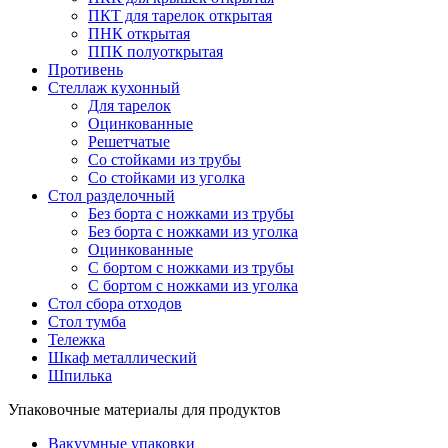
ПКТ для тарелок открытая
ПНК открытая
ППК полуоткрытая
Противень
Стеллаж кухонный
Для тарелок
Оцинкованные
Решетчатые
Со стойками из трубы
Со стойками из уголка
Стол разделочный
Без борта с ножками из трубы
Без борта с ножками из уголка
Оцинкованные
С бортом с ножками из трубы
С бортом с ножками из уголка
Стол сбора отходов
Стол тумба
Тележка
Шкаф металлический
Шпилька
Упаковочные материалы для продуктов
Вакуумные упаковки