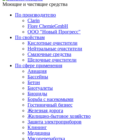
Моющие и чистящие средства
По производителю
Clarin
Flore ChemieGmbH
ООО "Новый Прогресс"
По свойствам
Кислотные очистители
Нейтральные очистители
Смазочные средства
Щелочные очистители
По сфере применения
Авиация
Бассейны
Бетон
Биотуалеты
Биоциды
Борьба с насекомыми
Гостиничный бизнес
Железная дорога
Жилищно-бытовое хозяйство
Защита электроприборов
Клининг
Медицина
Мясопереработка