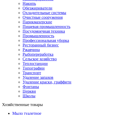
Накипь
Обезжириватели
Охладительные системы
Очистные сооружения
Парикмахерские
Пищевая промышленность
Посудомоечная техника
Промышленность
Профессиональная уборка
Ресторанный бизнес
Ржавчина
Рыбопереработка
Сельское хозяйство
Теплостанции
Типографии
Транспорт
Удаление запахов
Удаление краски, граффити
Фонтаны
Церкви
Школы
Хозяйственные товары
Мыло туалетное