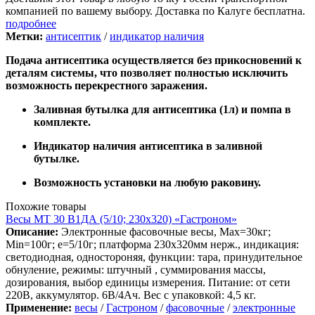
компанией по вашему выбору. Доставка по Калуге бесплатна.
подробнее
Метки:
антисептик
/
индикатор наличия
Подача антисептика осуществляется без прикосновений к
деталям системы, что позволяет полностью исключить
возможность перекрестного заражения.
Заливная бутылка для антисептика (1л) и помпа в
комплекте.
Индикатор наличия антисептика в заливной
бутылке.
Возможность установки на любую раковину.
Похожие товары
Весы МТ 30 В1ДА (5/10; 230х320) «Гастроном»
Описание:
Электронные фасовочные весы, Max=30кг;
Min=100г; e=5/10г; платформа 230х320мм нерж., индикация:
светодиодная, одностороняя, функции: тара, принудительное
обнуление, режимы: штучный , суммирования массы,
дозирования, выбор единицы измерения. Питание: от сети
220В, аккумулятор. 6В/4Ач. Вес с упаковкой: 4,5 кг.
Применение:
весы
/
Гастроном
/
фасовочные
/
электронные