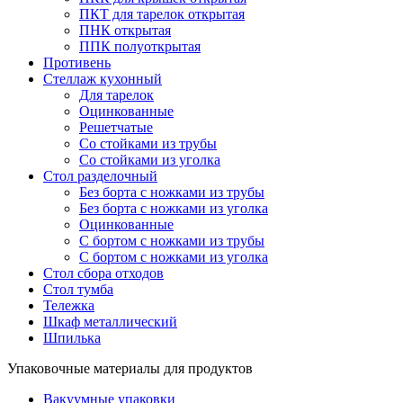
ПКТ для тарелок открытая
ПНК открытая
ППК полуоткрытая
Противень
Стеллаж кухонный
Для тарелок
Оцинкованные
Решетчатые
Со стойками из трубы
Со стойками из уголка
Стол разделочный
Без борта с ножками из трубы
Без борта с ножками из уголка
Оцинкованные
С бортом с ножками из трубы
С бортом с ножками из уголка
Стол сбора отходов
Стол тумба
Тележка
Шкаф металлический
Шпилька
Упаковочные материалы для продуктов
Вакуумные упаковки