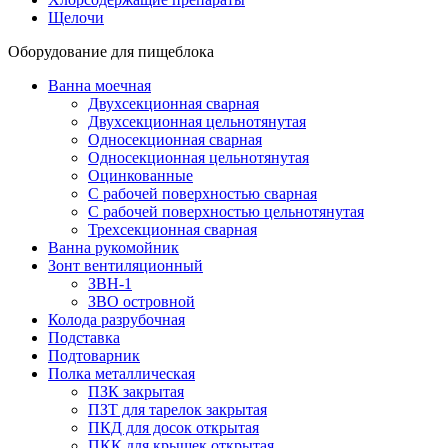
Щелочи
Оборудование для пищеблока
Ванна моечная
Двухсекционная сварная
Двухсекционная цельнотянутая
Односекционная сварная
Односекционная цельнотянутая
Оцинкованные
С рабочей поверхностью сварная
С рабочей поверхностью цельнотянутая
Трехсекционная сварная
Ванна рукомойник
Зонт вентиляционный
ЗВН-1
ЗВО островной
Колода разрубочная
Подставка
Подтоварник
Полка металлическая
ПЗК закрытая
ПЗТ для тарелок закрытая
ПКД для досок открытая
ПКК для крышек открытая