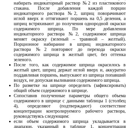
набирать индикаторный раствор №2 из пластикового
стакана. После добавления каждой порции
индикаторного раствора №2, шприц поворачивают
иглой вверх и оттягивают поршень на 0,5 деления, а
шприц встряхивают до получения однородной окраски
содержимого шприца. По мере добавления
индикаторного раствора №2, содержимое шприца
меняет окраску (зеленый – травяной – желтый).
Порционное набирание в шприц индикаторного
раствора №2 повторяют до перехода окраски
содержимого шприца в желтый цвет, без оттенка
зеленого.
После того, как содержимое шприца окрасилось в
желтый цвет, шприц держат иглой вверх и, аккуратно
поддавливая поршень, выпускают из шприца попавший
воздух, не допуская выливания содержимого шприца.
По разметке на шприце определить (зафиксировать)
общий объем содержимого в шприце.
Сопоставив полученные параметры общего объема
содержимого в шприце с данными таблицы 1 (столбец
4), определяют (подтверждают) соответствие
концентрации контролируемого рабочего раствора,
руководствуясь следующим:
если объем содержимого шприца укладывается в
диапазон, указанный в таблице 1, концентрация