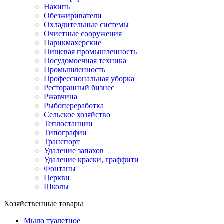
Накипь
Обезжириватели
Охладительные системы
Очистные сооружения
Парикмахерские
Пищевая промышленность
Посудомоечная техника
Промышленность
Профессиональная уборка
Ресторанный бизнес
Ржавчина
Рыбопереработка
Сельское хозяйство
Теплостанции
Типографии
Транспорт
Удаление запахов
Удаление краски, граффити
Фонтаны
Церкви
Школы
Хозяйственные товары
Мыло туалетное