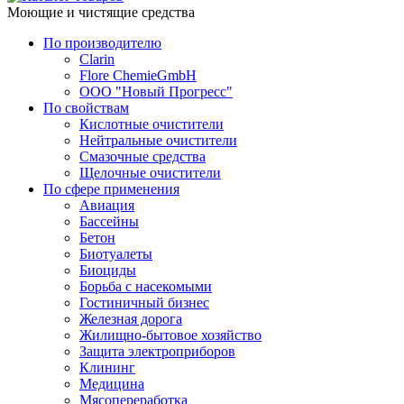
Моющие и чистящие средства
По производителю
Clarin
Flore ChemieGmbH
ООО "Новый Прогресс"
По свойствам
Кислотные очистители
Нейтральные очистители
Смазочные средства
Щелочные очистители
По сфере применения
Авиация
Бассейны
Бетон
Биотуалеты
Биоциды
Борьба с насекомыми
Гостиничный бизнес
Железная дорога
Жилищно-бытовое хозяйство
Защита электроприборов
Клининг
Медицина
Мясопереработка