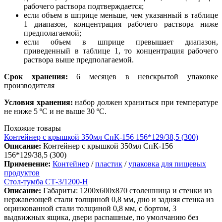
рабочего раствора подтверждается;
если объем в шприце меньше, чем указанный в таблице
1 диапазон, концентрация рабочего раствора ниже
предполагаемой;
если объем в шприце превышает диапазон,
приведенный в таблице 1, то концентрация рабочего
раствора выше предполагаемой.
Срок хранения:
6 месяцев в невскрытой упаковке
производителя
Условия хранения:
набор должен храниться при температуре
не ниже 5 ºС и не выше 30 ºС.
Похожие товары
Контейнер с крышкой 350мл СпК-156 156*129/38,5 (300)
Описание:
Контейнер с крышкой 350мл СпК-156
156*129/38,5 (300)
Применение:
Контейнер
/
пластик
/
упаковка для пищевых
продуктов
Стол-тумба СТ-3/1200-Н
Описание:
Габариты: 1200х600х870 столешница и стенки из
нержавеющей стали толщиной 0,8 мм, дно и задняя стенка из
оцинкованной стали толщиной 0,8 мм, с бортом, 3
выдвижных ящика, двери распашные, по умолчанию без