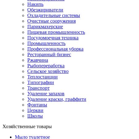
Накипь
Обезжириватели
Охладительные системы
Очистные сооружения
Парикмахерские
Пищевая промышленность
Посудомоечная техника
Промышленность
Профессиональная уборка
Ресторанный бизнес
Ржавчина
Рыбопереработка
Сельское хозяйство
Теплостанции
Типографии
Транспорт
Удаление запахов
Удаление краски, граффити
Фонтаны
Церкви
Школы
Хозяйственные товары
Мыло туалетное