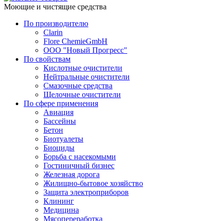
Моющие и чистящие средства
По производителю
Clarin
Flore ChemieGmbH
ООО "Новый Прогресс"
По свойствам
Кислотные очистители
Нейтральные очистители
Смазочные средства
Щелочные очистители
По сфере применения
Авиация
Бассейны
Бетон
Биотуалеты
Биоциды
Борьба с насекомыми
Гостиничный бизнес
Железная дорога
Жилищно-бытовое хозяйство
Защита электроприборов
Клининг
Медицина
Мясопереработка