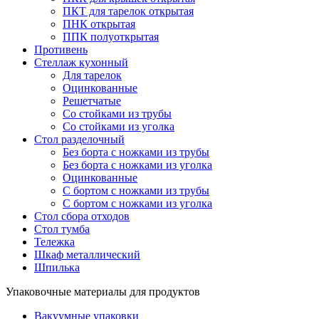
ПКТ для тарелок открытая
ПНК открытая
ППК полуоткрытая
Противень
Стеллаж кухонный
Для тарелок
Оцинкованные
Решетчатые
Со стойками из трубы
Со стойками из уголка
Стол разделочный
Без борта с ножками из трубы
Без борта с ножками из уголка
Оцинкованные
С бортом с ножками из трубы
С бортом с ножками из уголка
Стол сбора отходов
Стол тумба
Тележка
Шкаф металлический
Шпилька
Упаковочные материалы для продуктов
Вакуумные упаковки