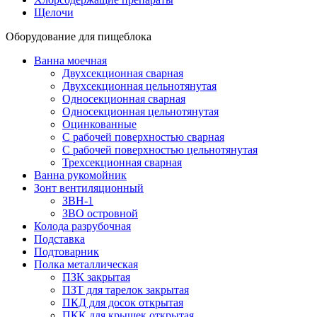
Щелочи
Оборудование для пищеблока
Ванна моечная
Двухсекционная сварная
Двухсекционная цельнотянутая
Односекционная сварная
Односекционная цельнотянутая
Оцинкованные
С рабочей поверхностью сварная
С рабочей поверхностью цельнотянутая
Трехсекционная сварная
Ванна рукомойник
Зонт вентиляционный
ЗВН-1
ЗВО островной
Колода разрубочная
Подставка
Подтоварник
Полка металлическая
ПЗК закрытая
ПЗТ для тарелок закрытая
ПКД для досок открытая
ПКК для крышек открытая