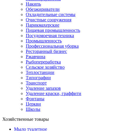
Накипь
Обезжириватели
Охладительные системы
Очистные сооружения
Парикмахерские
Пищевая промышленность
Посудомоечная техника
Промышленность
Профессиональная уборка
Ресторанный бизнес
Ржавчина
Рыбопереработка
Сельское хозяйство
Теплостанции
Типографии
Транспорт
Удаление запахов
Удаление краски, граффити
Фонтаны
Церкви
Школы
Хозяйственные товары
Мыло туалетное