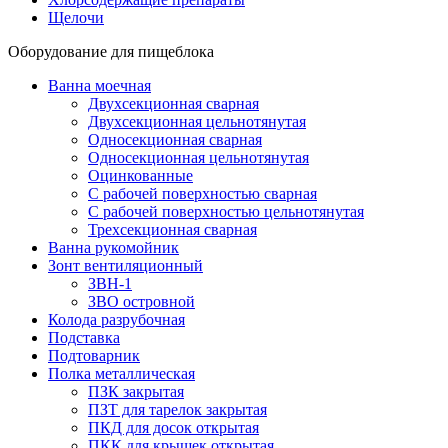
Щелочи
Оборудование для пищеблока
Ванна моечная
Двухсекционная сварная
Двухсекционная цельнотянутая
Односекционная сварная
Односекционная цельнотянутая
Оцинкованные
С рабочей поверхностью сварная
С рабочей поверхностью цельнотянутая
Трехсекционная сварная
Ванна рукомойник
Зонт вентиляционный
ЗВН-1
ЗВО островной
Колода разрубочная
Подставка
Подтоварник
Полка металлическая
ПЗК закрытая
ПЗТ для тарелок закрытая
ПКД для досок открытая
ПКК для крышек открытая