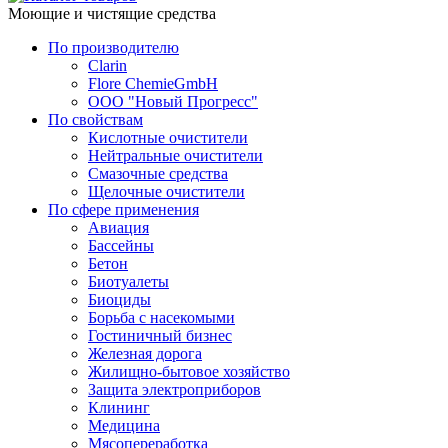
Моющие и чистящие средства
По производителю
Clarin
Flore ChemieGmbH
ООО "Новый Прогресс"
По свойствам
Кислотные очистители
Нейтральные очистители
Смазочные средства
Щелочные очистители
По сфере применения
Авиация
Бассейны
Бетон
Биотуалеты
Биоциды
Борьба с насекомыми
Гостиничный бизнес
Железная дорога
Жилищно-бытовое хозяйство
Защита электроприборов
Клининг
Медицина
Мясопереработка