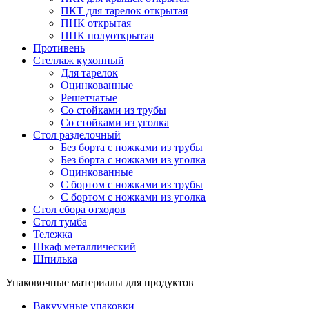
ПКТ для тарелок открытая
ПНК открытая
ППК полуоткрытая
Противень
Стеллаж кухонный
Для тарелок
Оцинкованные
Решетчатые
Со стойками из трубы
Со стойками из уголка
Стол разделочный
Без борта с ножками из трубы
Без борта с ножками из уголка
Оцинкованные
С бортом с ножками из трубы
С бортом с ножками из уголка
Стол сбора отходов
Стол тумба
Тележка
Шкаф металлический
Шпилька
Упаковочные материалы для продуктов
Вакуумные упаковки