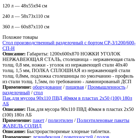
120 л — 48x55x94 см
240 л — 58x73x110 см
360 л — 60x87x110 см
Похожие товары
Стол производственный разделочный с бортом СР-3/1200/600-
СП-Н
Описание:
Габариты: 1200х600х870 НОЖКИ УГОЛОК
НЕРЖАВЕЮЩАЯ СТАЛЬ, столешница – нержавеющая сталь
толщ. 0,8 мм, ножки - уголок из нержавеющей стали 40х40
толщ. 1,5 мм, ПОЛКА СПЛОШНАЯ из нержавеющей стали
толщ. 0,8мм, подложка столешницы по умолчанию - профиль
из стали толщ. 1,5мм, по требованию - ламинированый ДСП
Применение:
оборудование
/
пищевая
/
Промышленность
/
разделочный
/
стол
Пак.для мусора 90х110 ПВД 40мкм в пластах 2х50 (100) 180л
АБ
Описание:
Пак.для мусора 90х110 ПВД 40мкм в пластах 2х50
(100) 180л АБ
Применение:
пакет
/
полиэтилен
/
Полиэтиленовые пакеты
ЖАВЕЛЬ СОЛИД
Описание:
Быстрорастворимые хлорные таблетки.
Применение:
дезинфекция
/
поверхностей
/
полов