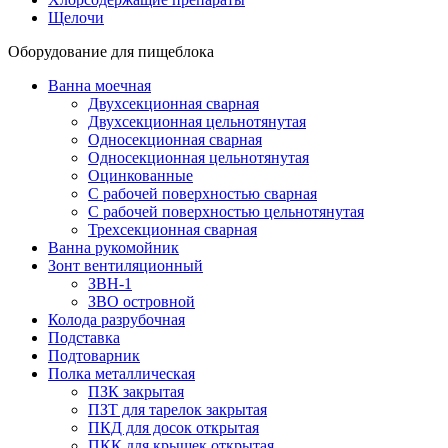
Щелочи
Оборудование для пищеблока
Ванна моечная
Двухсекционная сварная
Двухсекционная цельнотянутая
Односекционная сварная
Односекционная цельнотянутая
Оцинкованные
С рабочей поверхностью сварная
С рабочей поверхностью цельнотянутая
Трехсекционная сварная
Ванна рукомойник
Зонт вентиляционный
ЗВН-1
ЗВО островной
Колода разрубочная
Подставка
Подтоварник
Полка металлическая
ПЗК закрытая
ПЗТ для тарелок закрытая
ПКД для досок открытая
ПКК для крышек открытая