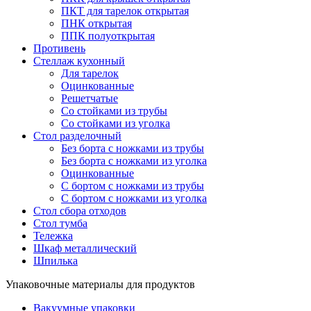
ПКТ для тарелок открытая
ПНК открытая
ППК полуоткрытая
Противень
Стеллаж кухонный
Для тарелок
Оцинкованные
Решетчатые
Со стойками из трубы
Со стойками из уголка
Стол разделочный
Без борта с ножками из трубы
Без борта с ножками из уголка
Оцинкованные
С бортом с ножками из трубы
С бортом с ножками из уголка
Стол сбора отходов
Стол тумба
Тележка
Шкаф металлический
Шпилька
Упаковочные материалы для продуктов
Вакуумные упаковки