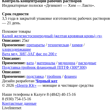
Контроль концентрации рабочих растворов
Индикаторные полоски «Дезиконт — Хим — Лакто».
Срок годности
3,5 года в закрытой упаковке изготовителя; рабочих растворов
— 21 день.
Похожие товары
Калий железистосинеродный (желтая кровяная кровь) «ч»
Описание:
25кг
Применение:
препараты
/
техническая
/
химия
/
хлорсодержащие
Вата мед. ЗИГ-ЗАГ фас по 200 г
Описание:
Применение:
вата
/
материалы
/
медицина
/
расходные
Подставка-тройник фланцевый ППТФ (300*300)
Описание:
Применение:
подставка
/
тройник
/
фланец
Дизайн разработан
Черный кот
© 2026
«Центр Юг»
— моющие и чистящие средства
Наши телефоны в Калуге
8 (4842) 40-15-16
8 (930) 754-15-16
Контактные данные
LiveInternet