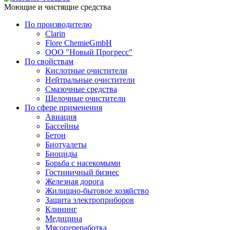
Моющие и чистящие средства
По производителю
Clarin
Flore ChemieGmbH
ООО "Новый Прогресс"
По свойствам
Кислотные очистители
Нейтральные очистители
Смазочные средства
Щелочные очистители
По сфере применения
Авиация
Бассейны
Бетон
Биотуалеты
Биоциды
Борьба с насекомыми
Гостиничный бизнес
Железная дорога
Жилищно-бытовое хозяйство
Защита электроприборов
Клининг
Медицина
Мясопереработка