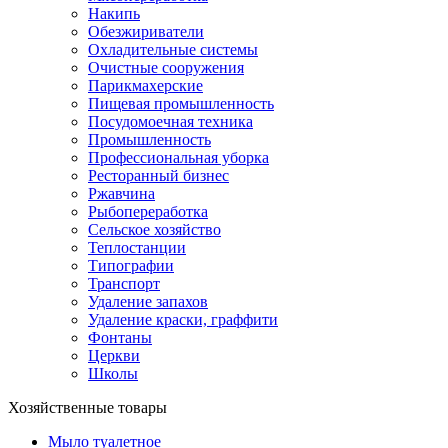
Накипь
Обезжириватели
Охладительные системы
Очистные сооружения
Парикмахерские
Пищевая промышленность
Посудомоечная техника
Промышленность
Профессиональная уборка
Ресторанный бизнес
Ржавчина
Рыбопереработка
Сельское хозяйство
Теплостанции
Типографии
Транспорт
Удаление запахов
Удаление краски, граффити
Фонтаны
Церкви
Школы
Хозяйственные товары
Мыло туалетное