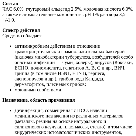
Состав
ЧАС 6,0%, глутаровый альдегид 2,5%, молочная кислота 6,0%,
а также вспомогательные компоненты. рН 1% раствора 3,5
+/-1,0.
Спектр действия
Средство обладает:
антимикробным действием в отношении
грамотрицательных и грамположительных бактерий
(включая микобактерии туберкулеза, возбудителей особо
опасных инфекций — чумы, холеры), вирусов (Коксаки,
ЕСНО, полиомиелита, гепатитов А, В, С и др., ВИЧ,
гриппа (в том числе H5N1, H1N1), герпеса,
аденовирусов и др.), грибов рода Кандида,
дерматофитов, плесневых грибов;
моющими свойствами.
Назначение, область применения
Дезинфекция, совмещенная с ПСО, изделий
медицинского назначения из различных материалов
(металлы, резины на основе натурального и
силиконового каучука, пластмассы, стекло), в том числе
хирургических истоматологических инструментов,