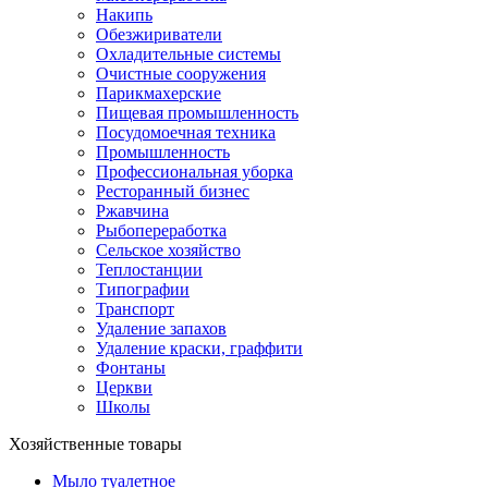
Накипь
Обезжириватели
Охладительные системы
Очистные сооружения
Парикмахерские
Пищевая промышленность
Посудомоечная техника
Промышленность
Профессиональная уборка
Ресторанный бизнес
Ржавчина
Рыбопереработка
Сельское хозяйство
Теплостанции
Типографии
Транспорт
Удаление запахов
Удаление краски, граффити
Фонтаны
Церкви
Школы
Хозяйственные товары
Мыло туалетное