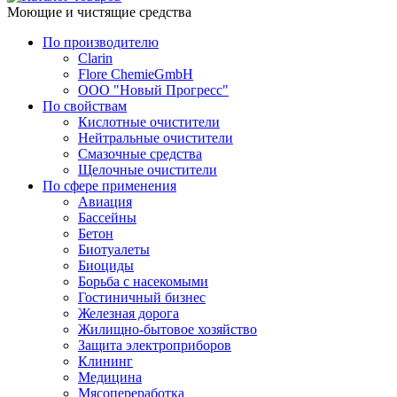
Моющие и чистящие средства
По производителю
Clarin
Flore ChemieGmbH
ООО "Новый Прогресс"
По свойствам
Кислотные очистители
Нейтральные очистители
Смазочные средства
Щелочные очистители
По сфере применения
Авиация
Бассейны
Бетон
Биотуалеты
Биоциды
Борьба с насекомыми
Гостиничный бизнес
Железная дорога
Жилищно-бытовое хозяйство
Защита электроприборов
Клининг
Медицина
Мясопереработка