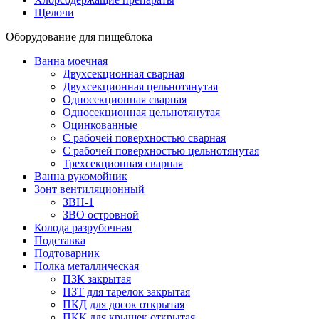
Щелочи
Оборудование для пищеблока
Ванна моечная
Двухсекционная сварная
Двухсекционная цельнотянутая
Односекционная сварная
Односекционная цельнотянутая
Оцинкованные
С рабочей поверхностью сварная
С рабочей поверхностью цельнотянутая
Трехсекционная сварная
Ванна рукомойник
Зонт вентиляционный
ЗВН-1
ЗВО островной
Колода разрубочная
Подставка
Подтоварник
Полка металлическая
ПЗК закрытая
ПЗТ для тарелок закрытая
ПКД для досок открытая
ПКК для крышек открытая