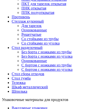
ПКТ для тарелок открытая
ПНК открытая
ППК полуоткрытая
Противень
Стеллаж кухонный
Для тарелок
Оцинкованные
Решетчатые
Со стойками из трубы
Со стойками из уголка
Стол разделочный
Без борта с ножками из трубы
Без борта с ножками из уголка
Оцинкованные
С бортом с ножками из трубы
С бортом с ножками из уголка
Стол сбора отходов
Стол тумба
Тележка
Шкаф металлический
Шпилька
Упаковочные материалы для продуктов
Вакуумные упаковки