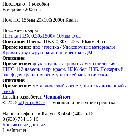
Продажа от 1 коробки
В коробке 2000 шт
Нож ПС 155мм 20х100(2000) Квант
Похожие товары
Пленка ПВХ 0,30х1500м 10мкм Э ua
Описание:
Пленка ПВХ 0,30х1500м 10мкм Э ua
Применение:
пвх
/
пленка
/
Упаковочные материалы
Кровать двухъярусная металлическая 2ДМ
Описание:
Применение:
двухъярусная
/
кровать
/
металлическая
ШПО-112 навесн. закр. красн. НЗК/ бел. НЗБ. Пожарный
шкаф для хранения огнетушителей металлические
Описание:
Применение:
металлический
/
огнетушитель
/
пожарный
/
шкаф
Дизайн разработан
Черный кот
© 2026
«Центр Юг»
— моющие и чистящие средства
Наши телефоны в Калуге
8 (4842) 40-15-16
8 (930) 754-15-16
Контактные данные
LiveInternet