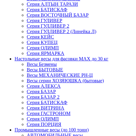
Серия АЛТЫН ТАРАЗИ
Серия БАТИСКАФ
Серия ВОСТОЧНЫЙ БАЗАР
Серия ГУЛИВЕР
Серия ГУЛЛИВЕР 2
Серия ГУЛЛИВЕР 2 (Линейка Л)
Серия КЕЙС
Серия КУПЕЦ
Серия ОЛИМП
Серия ЯРМАРКА
Настольные весы для фасовки MAX до 30 кг
Весы Безмены
Весы БЫТОВЫЕ
Весы МЕХАНИЧЕСКИЕ РН-Ц
Весы серии ХОЗЯЮШКА (бытовые)
Серия АЛЕКСА
Серия БАЗАР
Серия БАЗАР 2
Серия БАТИСКАФ
Серия ВИТРИНА
Серия ГАСТРОНОМ
Серия ОЛИМП
Серия ПОРЦИЯ
Промышленные весы (до 100 тонн)
АВТОМОБИЛЬНЫЕ весы