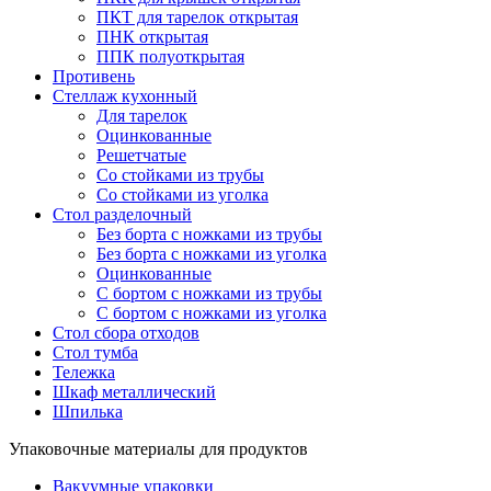
ПКТ для тарелок открытая
ПНК открытая
ППК полуоткрытая
Противень
Стеллаж кухонный
Для тарелок
Оцинкованные
Решетчатые
Со стойками из трубы
Со стойками из уголка
Стол разделочный
Без борта с ножками из трубы
Без борта с ножками из уголка
Оцинкованные
С бортом с ножками из трубы
С бортом с ножками из уголка
Стол сбора отходов
Стол тумба
Тележка
Шкаф металлический
Шпилька
Упаковочные материалы для продуктов
Вакуумные упаковки