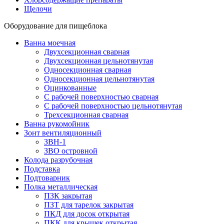
Щелочи
Оборудование для пищеблока
Ванна моечная
Двухсекционная сварная
Двухсекционная цельнотянутая
Односекционная сварная
Односекционная цельнотянутая
Оцинкованные
С рабочей поверхностью сварная
С рабочей поверхностью цельнотянутая
Трехсекционная сварная
Ванна рукомойник
Зонт вентиляционный
ЗВН-1
ЗВО островной
Колода разрубочная
Подставка
Подтоварник
Полка металлическая
ПЗК закрытая
ПЗТ для тарелок закрытая
ПКД для досок открытая
ПКК для крышек открытая