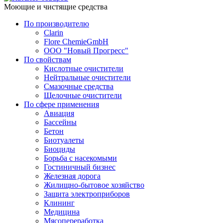
Моющие и чистящие средства
По производителю
Clarin
Flore ChemieGmbH
ООО "Новый Прогресс"
По свойствам
Кислотные очистители
Нейтральные очистители
Смазочные средства
Щелочные очистители
По сфере применения
Авиация
Бассейны
Бетон
Биотуалеты
Биоциды
Борьба с насекомыми
Гостиничный бизнес
Железная дорога
Жилищно-бытовое хозяйство
Защита электроприборов
Клининг
Медицина
Мясопереработка