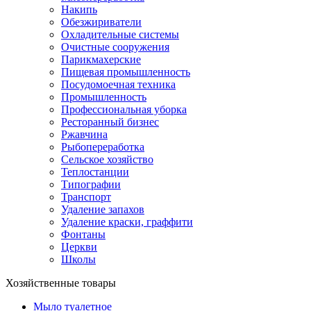
Накипь
Обезжириватели
Охладительные системы
Очистные сооружения
Парикмахерские
Пищевая промышленность
Посудомоечная техника
Промышленность
Профессиональная уборка
Ресторанный бизнес
Ржавчина
Рыбопереработка
Сельское хозяйство
Теплостанции
Типографии
Транспорт
Удаление запахов
Удаление краски, граффити
Фонтаны
Церкви
Школы
Хозяйственные товары
Мыло туалетное