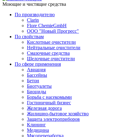
Моющие и чистящие средства
По производителю
Clarin
Flore ChemieGmbH
ООО "Новый Прогресс"
По свойствам
Кислотные очистители
Нейтральные очистители
Смазочные средства
Щелочные очистители
По сфере применения
Авиация
Бассейны
Бетон
Биотуалеты
Биоциды
Борьба с насекомыми
Гостиничный бизнес
Железная дорога
Жилищно-бытовое хозяйство
Защита электроприборов
Клининг
Медицина
Мясопереработка