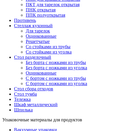
ПКТ для тарелок открытая
ПНК открытая
ППК полуоткрытая
Противень
Стеллаж кухонный
Для тарелок
Оцинкованные
Решетчатые
Со стойками из трубы
Со стойками из уголка
Стол разделочный
Без борта с ножками из трубы
Без борта с ножками из уголка
Оцинкованные
С бортом с ножками из трубы
С бортом с ножками из уголка
Стол сбора отходов
Стол тумба
Тележка
Шкаф металлический
Шпилька
Упаковочные материалы для продуктов
Вакуумные упаковки