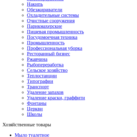
Накипь
Обезжириватели
Охладительные системы
Очистные сооружения
Парикмахерские
Пищевая промышленность
Посудомоечная техника
Промышленность
Профессиональная уборка
Ресторанный бизнес
Ржавчина
Рыбопереработка
Сельское хозяйство
Теплостанции
Типографии
Транспорт
Удаление запахов
Удаление краски, граффити
Фонтаны
Церкви
Школы
Хозяйственные товары
Мыло туалетное