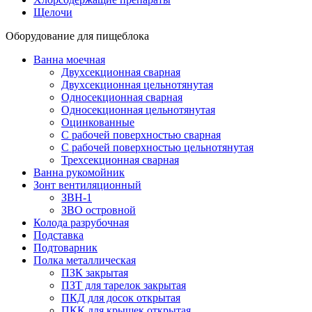
Щелочи
Оборудование для пищеблока
Ванна моечная
Двухсекционная сварная
Двухсекционная цельнотянутая
Односекционная сварная
Односекционная цельнотянутая
Оцинкованные
С рабочей поверхностью сварная
С рабочей поверхностью цельнотянутая
Трехсекционная сварная
Ванна рукомойник
Зонт вентиляционный
ЗВН-1
ЗВО островной
Колода разрубочная
Подставка
Подтоварник
Полка металлическая
ПЗК закрытая
ПЗТ для тарелок закрытая
ПКД для досок открытая
ПКК для крышек открытая