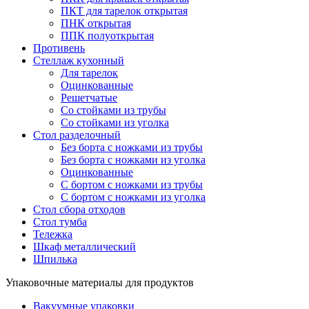
ПКТ для тарелок открытая
ПНК открытая
ППК полуоткрытая
Противень
Стеллаж кухонный
Для тарелок
Оцинкованные
Решетчатые
Со стойками из трубы
Со стойками из уголка
Стол разделочный
Без борта с ножками из трубы
Без борта с ножками из уголка
Оцинкованные
С бортом с ножками из трубы
С бортом с ножками из уголка
Стол сбора отходов
Стол тумба
Тележка
Шкаф металлический
Шпилька
Упаковочные материалы для продуктов
Вакуумные упаковки