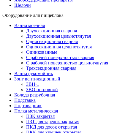
Щелочи
Оборудование для пищеблока
Ванна моечная
Двухсекционная сварная
Двухсекционная цельнотянутая
Односекционная сварная
Односекционная цельнотянутая
Оцинкованные
С рабочей поверхностью сварная
С рабочей поверхностью цельнотянутая
Трехсекционная сварная
Ванна рукомойник
Зонт вентиляционный
ЗВН-1
ЗВО островной
Колода разрубочная
Подставка
Подтоварник
Полка металлическая
ПЗК закрытая
ПЗТ для тарелок закрытая
ПКД для досок открытая
ПКК для крышек открытая