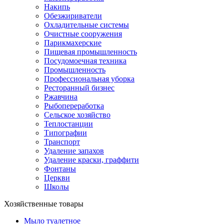
Накипь
Обезжириватели
Охладительные системы
Очистные сооружения
Парикмахерские
Пищевая промышленность
Посудомоечная техника
Промышленность
Профессиональная уборка
Ресторанный бизнес
Ржавчина
Рыбопереработка
Сельское хозяйство
Теплостанции
Типографии
Транспорт
Удаление запахов
Удаление краски, граффити
Фонтаны
Церкви
Школы
Хозяйственные товары
Мыло туалетное