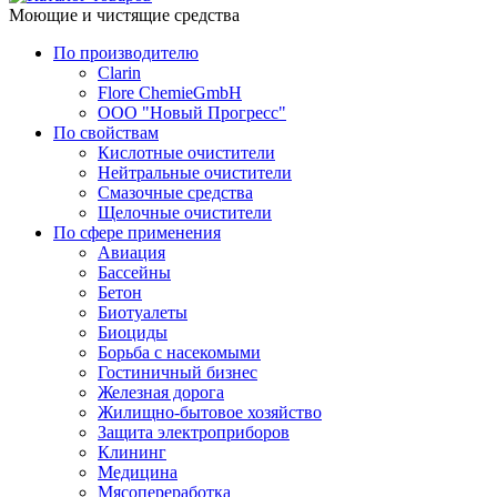
Моющие и чистящие средства
По производителю
Clarin
Flore ChemieGmbH
ООО "Новый Прогресс"
По свойствам
Кислотные очистители
Нейтральные очистители
Смазочные средства
Щелочные очистители
По сфере применения
Авиация
Бассейны
Бетон
Биотуалеты
Биоциды
Борьба с насекомыми
Гостиничный бизнес
Железная дорога
Жилищно-бытовое хозяйство
Защита электроприборов
Клининг
Медицина
Мясопереработка